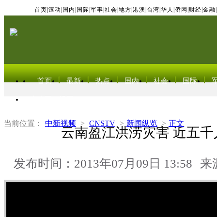
首页
|
滚动
|
国内
|
国际
|
军事
|
社会
|
地方
|
港澳
|
台湾
|
华人
|
侨网
|
财经
|
金融
|
首页
最新
热点
国内
社会
国际
东北亚电视网
当前位置：
中新视频
>
CNSTV
>
新闻纵览
>
正文
云南盈江洪涝灾害 近五千
发布时间：2013年07月09日 13:58
来