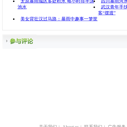
太原暴雨城区多处积水 每小时排半泳
四川暴雨河水
池水
武汉青年手
客“摆渡”
美女背壮汉过马路：暴雨中趣事一箩筐
关于我们
|
About us
|
联系我们
|
广告服务