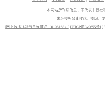
本网站所刊载信息，不代表中新社
未经授权禁止转载、摘编、
[
网上传播视听节目许可证（0106168）
] [
京ICP证040655号
] 