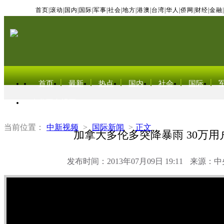
首页
|
滚动
|
国内
|
国际
|
军事
|
社会
|
地方
|
港澳
|
台湾
|
华人
|
侨网
|
财经
|
金融
|
首页
最新
热点
国内
社会
国际
东北亚电视网
当前位置：
中新视频
>
国际新闻
>
正文
加拿大多伦多突降暴雨 30万用
发布时间：2013年07月09日 19:11
来源：中