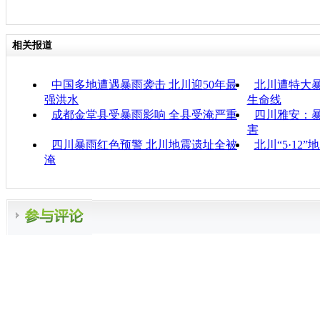
相关报道
中国多地遭遇暴雨袭击 北川迎50年最
北川遭特大暴
强洪水
生命线
成都金堂县受暴雨影响 全县受淹严重
四川雅安：暴
害
四川暴雨红色预警 北川地震遗址全被
北川“5·12
淹