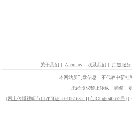
关于我们
|
About us
|
联系我们
|
广告服务
本网站所刊载信息，不代表中新社
未经授权禁止转载、摘编、
[
网上传播视听节目许可证（0106168）
] [
京ICP证040655号
] 