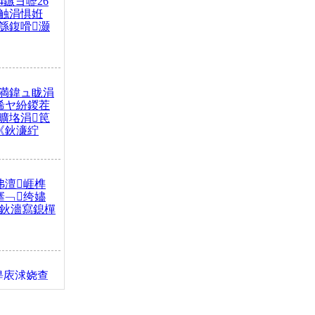
4鏃ヨ嚦26
触涓惧姙
綔鍑嗗灏
満鍏ュ眬涓
浠ヤ紛鍐茬
曠垎涓笢
《鈥濓紵
弗澶崕榫
搴﹁绔嬧
澂鈥濇寫鎴樿
缇庡浗娆查
簹涓庝腑鍥
┾€濓紝鍙嶅
解€斾笢鐩