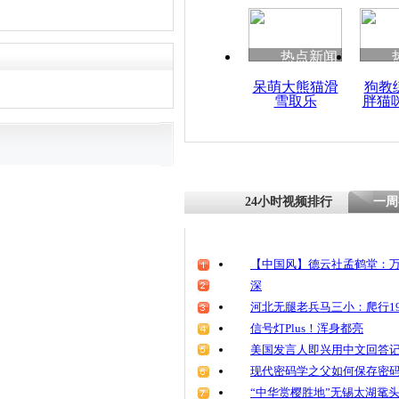
热点新闻
呆萌大熊猫滑
狗教
雪取乐
胖猫
24小时视频排行
一周
【中国风】德云社孟鹤堂：万
深
河北无腿老兵马三小：爬行19
信号灯Plus！浑身都亮
美国发言人即兴用中文回答
现代密码学之父如何保存密
“中华赏樱胜地”无锡太湖鼋