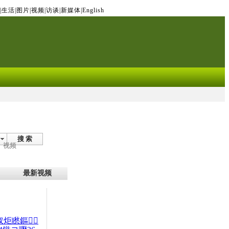
|
生活
|
图片
|
视频
|
访谈
|
新媒体
|
English
搜 索
视频
最新视频
杈炬矁鏂