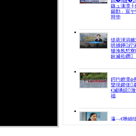
鍧�6鏈�2
鏃ュ湪澶╂
鍚勯」宸ヤ
辩华
缇庡浗涓嬪
哄摢鑸紵
獊浼氬惁寮
鈥滅伀鑽
鍔犳嬁澶ф
欒垷鑺傞
€滅唺鐚
禌
瀛﹁€咃細
€间笢鍗椾
解€滆劚閽
姪鎺ㄤ腑鍥