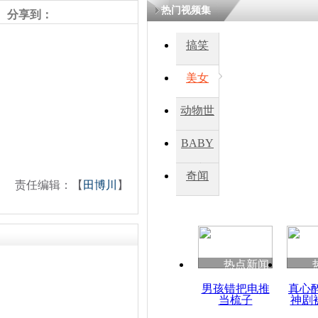
热门视频集
熷悎浣� 
分享到：
瘑灞€
搞笑
美女
娉板浗閫€
笂灏嗭細姝�
忓彈瀹炴垬
动物世
鍚稿紩澶氬
ㄤ笘鐣岃
界
BABY
秀
奇闻
监拍：加油
责任编辑：【
田博川
】
男子倒地打
热点新闻
男孩错把电推
真心
当梳子
神剧