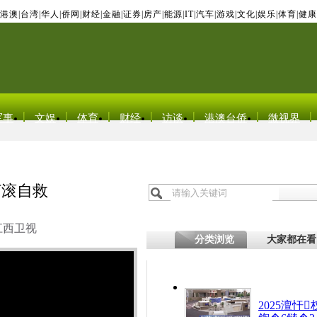
港澳
|
台湾
|
华人
|
侨网
|
财经
|
金融
|
证券
|
房产
|
能源
|
IT
|
汽车
|
游戏
|
文化
|
娱乐
|
体育
|
健康
军事
文娱
体育
财经
访谈
港澳台侨
微视界
打滚自救
江西卫视
分类浏览
大家都在看
2025澶忓