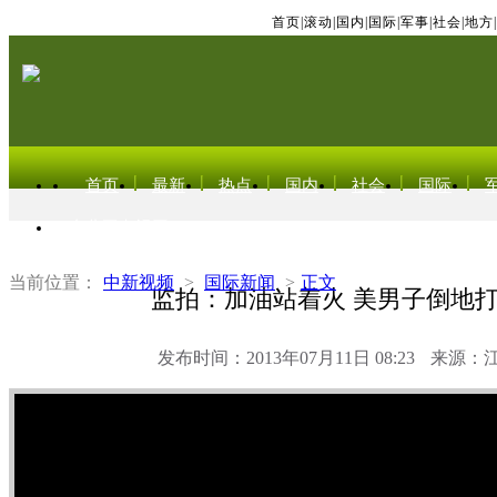
首页
|
滚动
|
国内
|
国际
|
军事
|
社会
|
地方
|
首页
最新
热点
国内
社会
国际
东北亚电视网
当前位置：
中新视频
>
国际新闻
>
正文
监拍：加油站着火 美男子倒地
发布时间：2013年07月11日 08:23
来源：