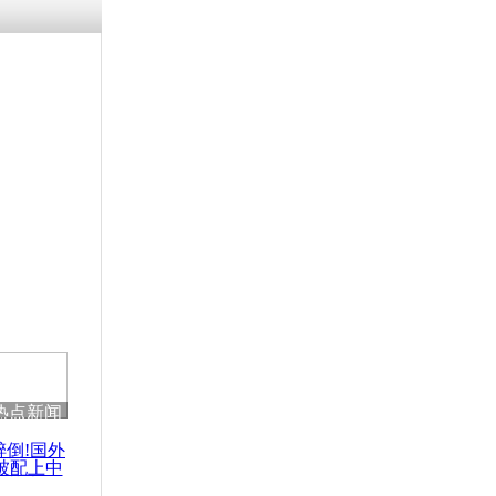
涓ㄥ浗闄呰
褰圭┖鍐涗
-10CE缁
妫€楠岋紝
浗鍏虫敞涓
站着火 美
滚自救
热点新闻
醉倒!国外
被配上中
国民乐