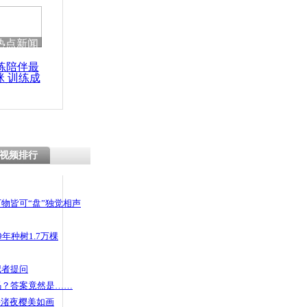
热点新闻
练陪伴最
咪 训练成
功瘦身
视频排行
物皆可“盘”独觉相声
年种树1.7万棵
记者提问
码？答案竟然是……
头渚夜樱美如画