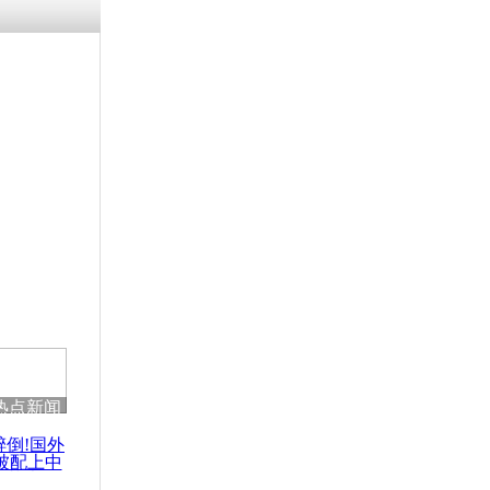
热点新闻
醉倒!国外
被配上中
国民乐