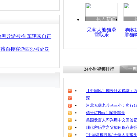
热点新闻
呆萌大熊猫滑
狗教
雪取乐
胖猫
黑导游被拘 车辆来自正
”擅自揽客游西沙被处罚
24小时视频排行
一周
【中国风】德云社孟鹤堂：万
深
河北无腿老兵马三小：爬行19
信号灯Plus！浑身都亮
美国发言人即兴用中文回答
现代密码学之父如何保存密
“中华赏樱胜地”无锡太湖鼋