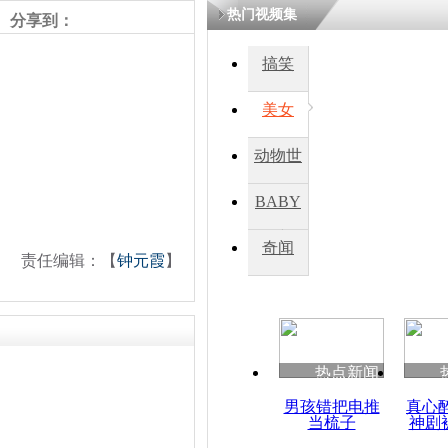
热门视频集
分享到：
搞笑
美女
动物世
界
BABY
秀
奇闻
责任编辑：【
钟元霞
】
热点新闻
男孩错把电推
真心
当梳子
神剧