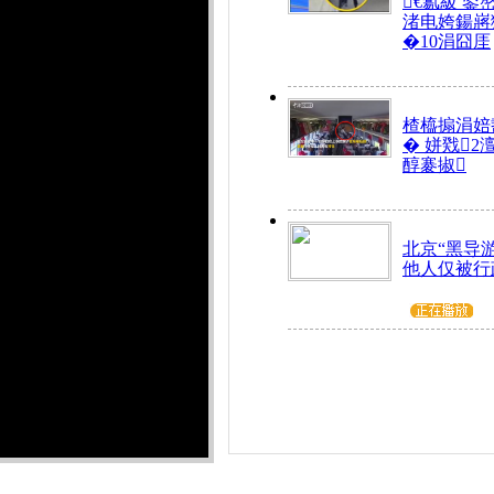
€氱級 鍙
渚电姱鍚嶈
�10涓囧厓
楂橀搧涓婄
� 姘戣2
醇褰掓
北京“黑导
他人仅被行