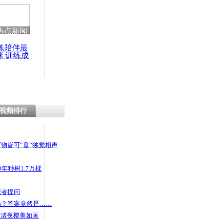
热点新闻
练陪伴最
咪 训练成
功瘦身
视频排行
物皆可“盘”独觉相声
年种树1.7万棵
记者提问
码？答案竟然是……
头渚夜樱美如画