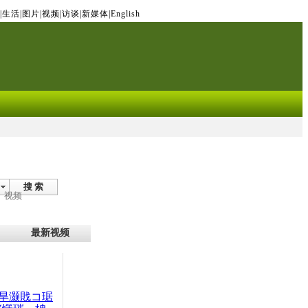
|
生活
|
图片
|
视频
|
访谈
|
新媒体
|
English
搜 索
视频
最新视频
旱灏戝コ琚