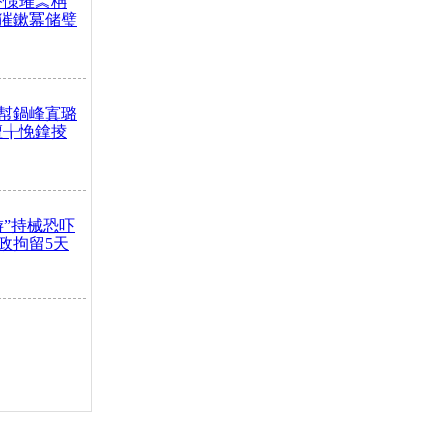
嶅憡璀︽柟
獕鏉冪储璧
幇鍋峰寘璐
澶╁悗鎿掕
游”持械恐吓
政拘留5天