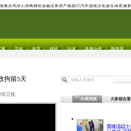
港澳
|
台湾
|
华人
|
侨网
|
财经
|
金融
|
证券
|
房产
|
能源
|
IT
|
汽车
|
游戏
|
文化
|
娱乐
|
体育
|
健康
军事
文娱
体育
财经
访谈
港澳台侨
微视界
政拘留5天
深圳卫视
分类浏览
大家都在看
鐢峰瓙鐚ヤ