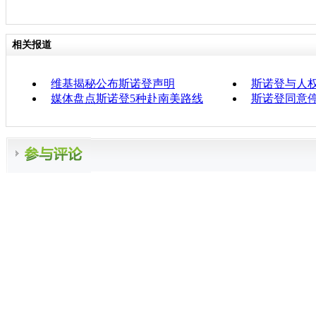
相关报道
维基揭秘公布斯诺登声明
斯诺登与人
媒体盘点斯诺登5种赴南美路线
斯诺登同意