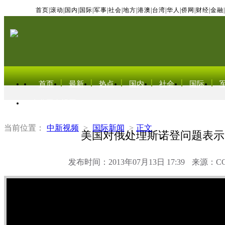
首页
|
滚动
|
国内
|
国际
|
军事
|
社会
|
地方
|
港澳
|
台湾
|
华人
|
侨网
|
财经
|
金融
|
首页
最新
热点
国内
社会
国际
东北亚电视网
当前位置：
中新视频
>
国际新闻
>
正文
美国对俄处理斯诺登问题表示
发布时间：2013年07月13日 17:39
来源：C