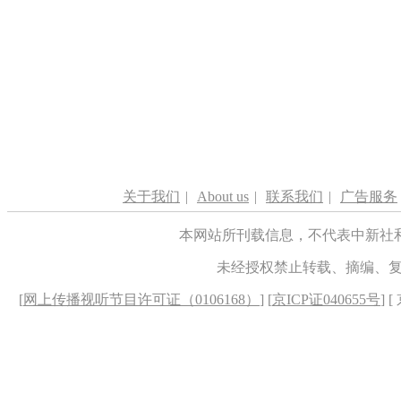
关于我们
|
About us
|
联系我们
|
广告服务
本网站所刊载信息，不代表中新社
未经授权禁止转载、摘编、
[
网上传播视听节目许可证（0106168）
] [
京ICP证040655号
] 