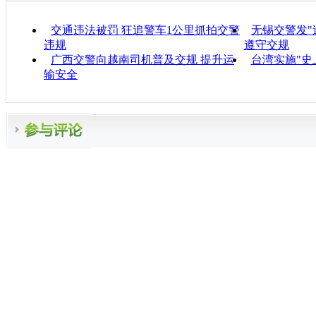
交通违法被罚 狂追警车1公里抓拍交警
无锡交警发"
违规
遵守交规
广西交警向越南司机普及交规 提升运
台湾实施"史
输安全