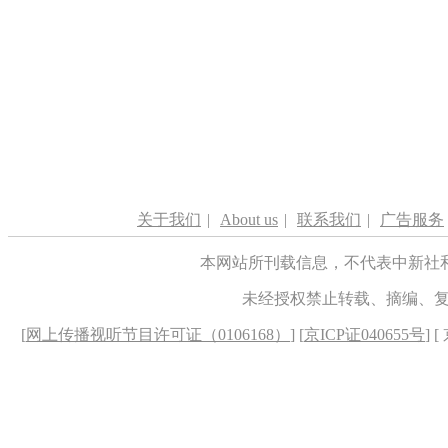
关于我们
|
About us
|
联系我们
|
广告服务
本网站所刊载信息，不代表中新社
未经授权禁止转载、摘编、
[
网上传播视听节目许可证（0106168）
] [
京ICP证040655号
] 