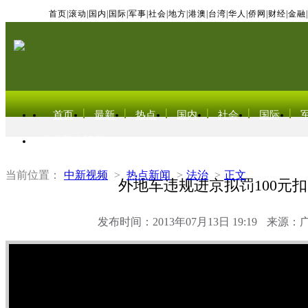
首页
|
滚动
|
国内
|
国际
|
军事
|
社会
|
地方
|
港澳
|
台湾
|
华人
|
侨网
|
财经
|
金融
|
首页
最新
热点
国内
社会
国际
东北亚电视网
当前位置：
中新视频
>
热点新闻
>
法治
>
正文
外地车违规进京拟罚100元扣
发布时间：2013年07月13日 19:19
来源：