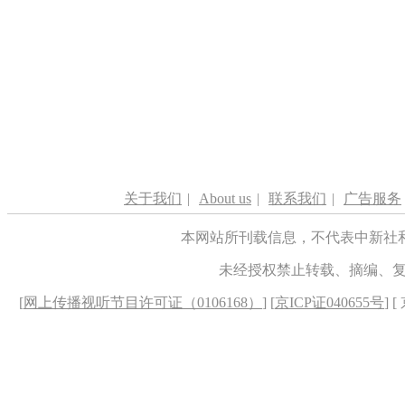
关于我们
|
About us
|
联系我们
|
广告服务
本网站所刊载信息，不代表中新社
未经授权禁止转载、摘编、
[
网上传播视听节目许可证（0106168）
] [
京ICP证040655号
] 