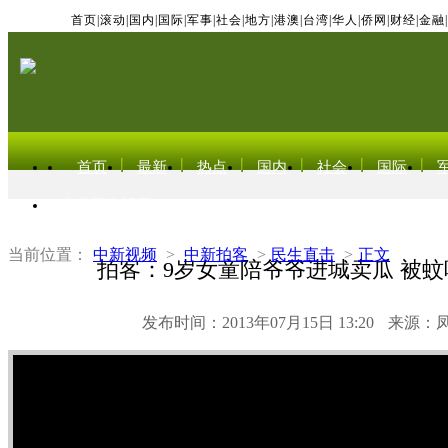
首页
|
滚动
|
国内
|
国际
|
军事
|
社会
|
地方
|
港澳
|
台湾
|
华人
|
侨网
|
财经
|
金融
|
首页
最新
热点
国内
社会
国际
东北亚电视网
当前位置：
中新视频
>
中新拍客
>
民生直击
>
正文
拍客：9岁女童陪爷爷进城卖瓜 被
发布时间：2013年07月15日 13:20
来源：