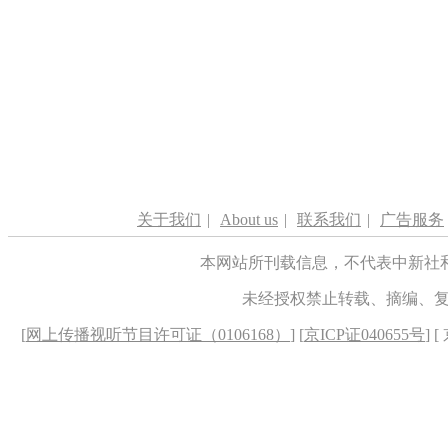
关于我们
|
About us
|
联系我们
|
广告服务
本网站所刊载信息，不代表中新社
未经授权禁止转载、摘编、
[
网上传播视听节目许可证（0106168）
] [
京ICP证040655号
] 