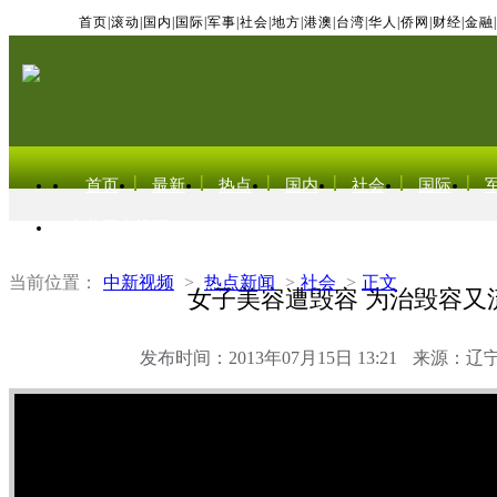
首页
|
滚动
|
国内
|
国际
|
军事
|
社会
|
地方
|
港澳
|
台湾
|
华人
|
侨网
|
财经
|
金融
|
首页
最新
热点
国内
社会
国际
东北亚电视网
当前位置：
中新视频
>
热点新闻
>
社会
>
正文
女子美容遭毁容 为治毁容又
发布时间：2013年07月15日 13:21
来源：辽