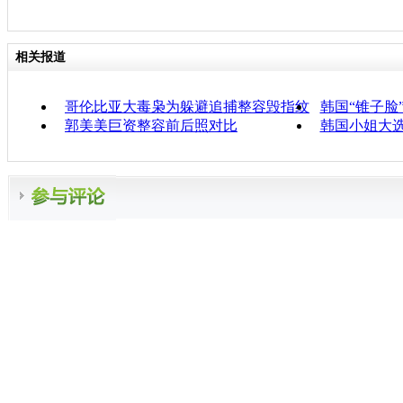
相关报道
哥伦比亚大毒枭为躲避追捕整容毁指纹
韩国“锥子脸
郭美美巨资整容前后照对比
韩国小姐大选