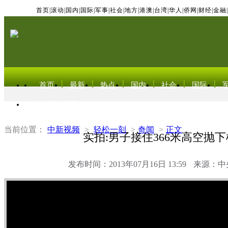
首页
|
滚动
|
国内
|
国际
|
军事
|
社会
|
地方
|
港澳
|
台湾
|
华人
|
侨网
|
财经
|
金融
|
首页
最新
热点
国内
社会
国际
东北亚电视网
当前位置：
中新视频
>
轻松一刻
>
奇闻
>
正文
实拍:男子接住366米高空抛
发布时间：2013年07月16日 13:59
来源：中