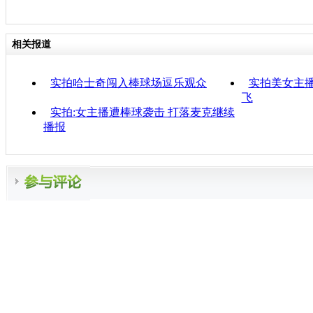
相关报道
实拍哈士奇闯入棒球场逗乐观众
实拍美女主
飞
实拍:女主播遭棒球袭击 打落麦克继续
播报