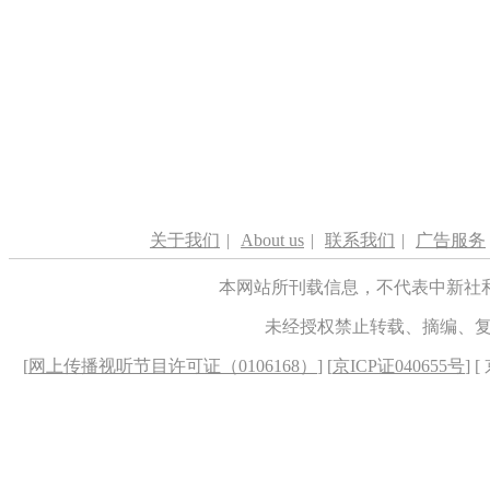
关于我们
|
About us
|
联系我们
|
广告服务
本网站所刊载信息，不代表中新社
未经授权禁止转载、摘编、
[
网上传播视听节目许可证（0106168）
] [
京ICP证040655号
] 