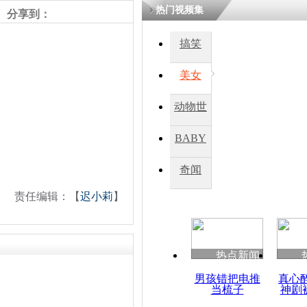
热门视频集
分享到：
搞笑
美女
动物世
界
BABY
秀
奇闻
责任编辑：【
迟小莉
】
热点新闻
男孩错把电推
真心
当梳子
神剧