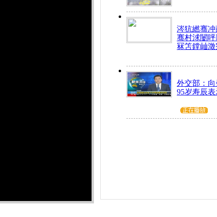
涔犺繎骞冲嚭
骞村浗闄呯
冧笘鐣屾澂
外交部：向
95岁寿辰