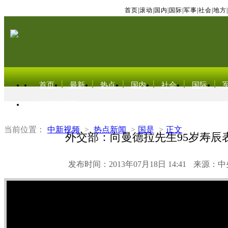
首页
|
滚动
|
国内
|
国际
|
军事
|
社会
|
地方
|
首页
最新
热点
国内
社会
国际
东北亚电视网
当前位置：
中新视频
>
热点新闻
>
国是
>
正文
外交部：向曼德拉先生95岁寿辰
发布时间：2013年07月18日 14:41
来源：中