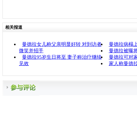
相关报道
曼德拉女儿称父亲明显好转 对到访者
曼德拉病榻上
微笑并招手
曼德拉被曝
曼德拉95岁生日将至 妻子称治疗继续
曼德拉可对
见效
家人称曼德拉