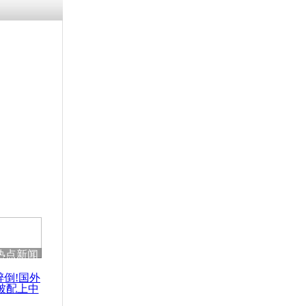
热点新闻
醉倒!国外
被配上中
国民乐