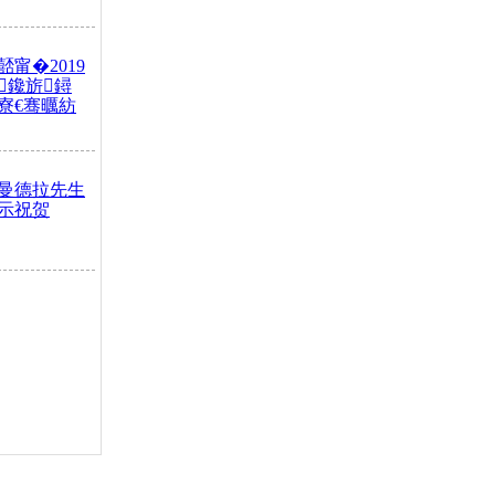
甯�2019
鑱旂鐞
寮€骞曞紡
曼德拉先生
表示祝贺