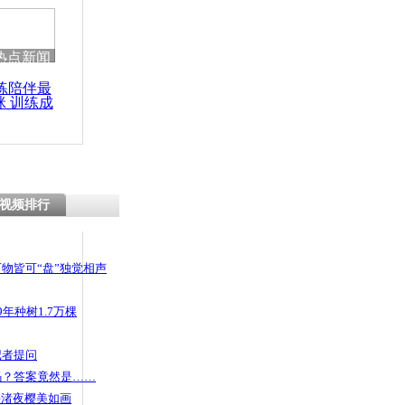
热点新闻
练陪伴最
咪 训练成
功瘦身
视频排行
物皆可“盘”独觉相声
年种树1.7万棵
记者提问
码？答案竟然是……
头渚夜樱美如画