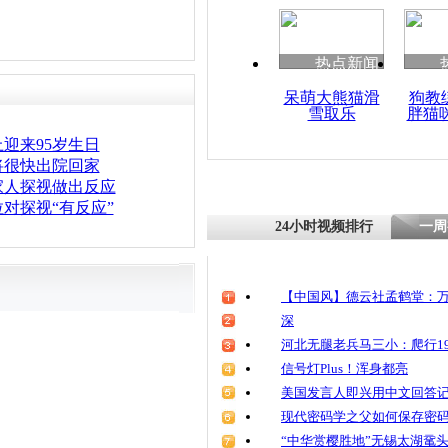
热点新闻
呆萌大熊猫滑
狗教
雪取乐
胖猫
迎来95岁生日
将很快出院回家
家人探视做出反应
对探视“有反应”
24小时视频排行
一周
【中国风】德云社孟鹤堂：万
深
河北无腿老兵马三小：爬行19
信号灯Plus！浑身都亮
美国发言人即兴用中文回答
现代密码学之父如何保存密
“中华赏樱胜地”无锡太湖鼋