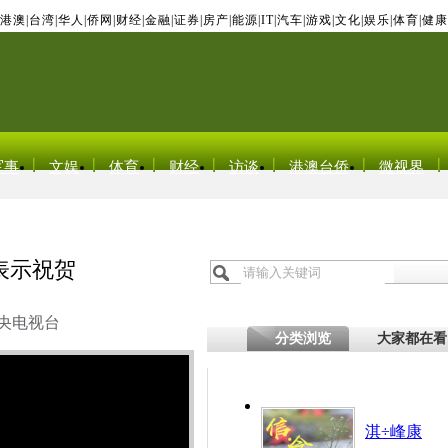
港澳
|
台湾
|
华人
|
侨网
|
财经
|
金融
|
证券
|
房产
|
能源
|
IT
|
汽车
|
游戏
|
文化
|
娱乐
|
体育
|
健康
军事
文娱
体育
财经
访谈
港澳台侨
微视界
表示祝贺
央电视台
分类浏览
大家都在看
淇÷峰康