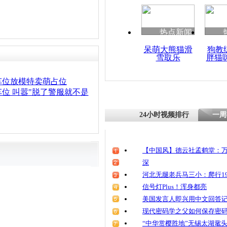
清明祭英烈
魂
热点新闻
呆萌大熊猫滑
狗教
雪取乐
胖猫
400万法拉
推报废面包
车位放模特卖萌占位
位 叫嚣"脱了警服就不是
24小时视频排行
一周
【中国风】德云社孟鹤堂：万
深
河北无腿老兵马三小：爬行19
信号灯Plus！浑身都亮
美国发言人即兴用中文回答
现代密码学之父如何保存密
“中华赏樱胜地”无锡太湖鼋