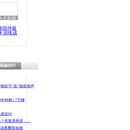
 哀思悼忠
热点新闻
练陪伴最
咪 训练成
利车主每天
功瘦身
车占车位
视频排行
物皆可“盘”独觉相声
年种树1.7万棵
记者提问
码？答案竟然是……
头渚夜樱美如画