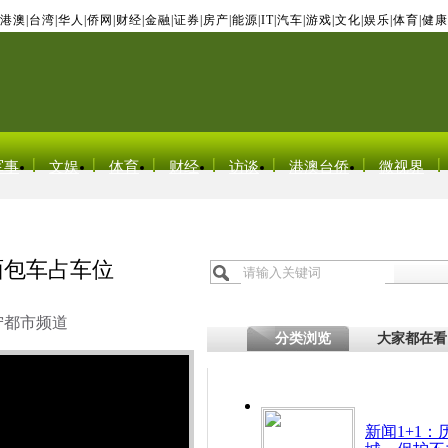
港澳
|
台湾
|
华人
|
侨网
|
财经
|
金融
|
证券
|
房产
|
能源
|
IT
|
汽车
|
游戏
|
文化
|
娱乐
|
体育
|
健康
军事
文娱
体育
财经
访谈
港澳台侨
微视界
废面包车占车位
宁都市频道
分类浏览
大家都在看
新闻1+1