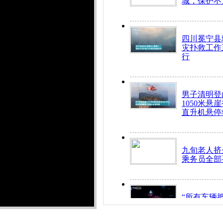
城，保护不
四川冕宁县
灾扑救工作
行
男子清明登
1050米悬
直升机悬停
九旬老人挤
乘务员全部
“所有车辆
开！”儿童
警急速救助