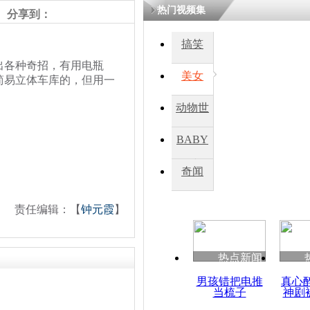
热门视频集
分享到：
四川一精神
搞笑
病发持大锤
各种奇招，有用电瓶
美女
简易立体车库的，但用一
探访传承四
动物世
俗：近万民
英省亲送行
界
BABY
秀
奇闻
小伙骑车逆
崩溃 网上
因
责任编辑：【
钟元霞
】
热点新闻
四川兴文苗
度苗族花山
男孩错把电推
真心
当梳子
神剧