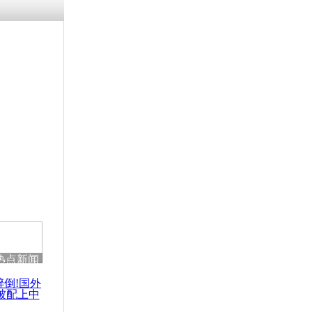
残疾男子因
砸银行
千年传统习
众为娥皇女
行被查情绪
回答崩溃原
热点新闻
乡上万人欢
节
醉倒!国外
被配上中
国民乐