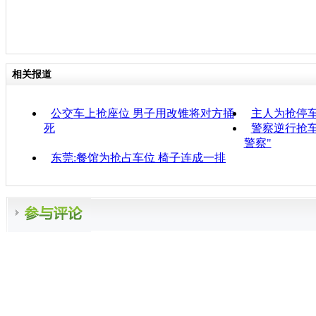
相关报道
公交车上抢座位 男子用改锥将对方捅
主人为抢停
死
警察逆行抢车
警察"
东莞:餐馆为抢占车位 椅子连成一排