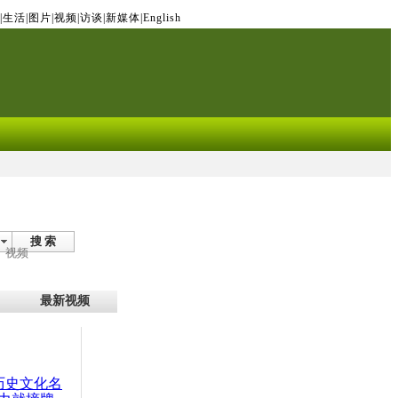
|
生活
|
图片
|
视频
|
访谈
|
新媒体
|
English
搜 索
视频
最新视频
：历史文化名