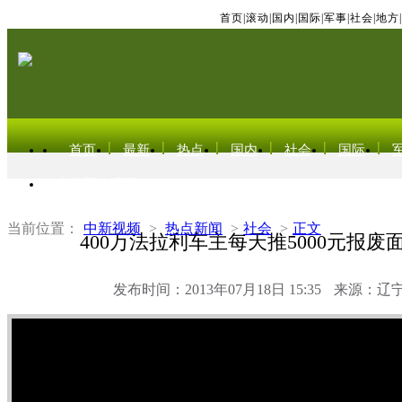
首页
|
滚动
|
国内
|
国际
|
军事
|
社会
|
地方
|
首页
最新
热点
国内
社会
国际
东北亚电视网
当前位置：
中新视频
>
热点新闻
>
社会
>
正文
400万法拉利车主每天推5000元报
发布时间：2013年07月18日 15:35
来源：辽