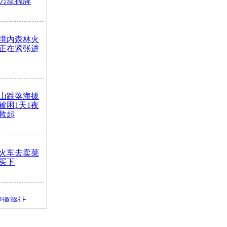
力就摘牌
境内森林火
正在紧张进
山跌落海拔
崖被困1天1夜
救起
火车去卖菜
买下
把道路让
突发疾病交