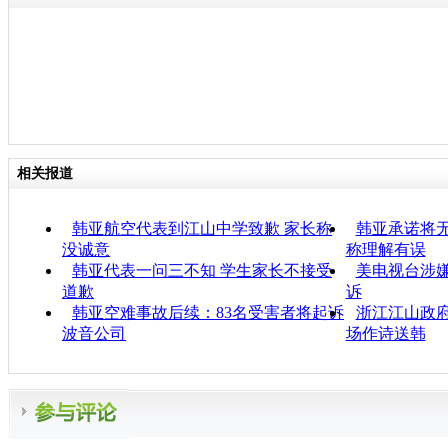
相关报道
韩亚航空代表到江山中学致歉 家长称
韩亚承诺将无
没诚意
称理解有误
韩亚代表一问三不知 学生家长不接受
美电视台涉
道歉
诉
韩亚空难事故后续：83名受害者将起诉
浙江江山政府
波音公司
场作诗送韩