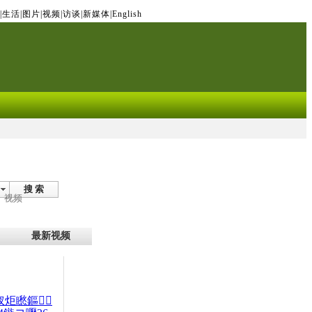
|
生活
|
图片
|
视频
|
访谈
|
新媒体
|
English
搜 索
视频
最新视频
杈炬矁鏂