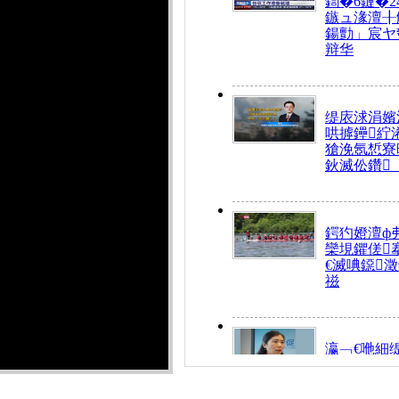
鍧�6鏈�2
鏃ュ湪澶╂
鍚勯」宸ヤ
辩华
缇庡浗涓嬪
哄摢鑸紵
獊浼氬惁寮
鈥滅伀鑽
鍔犳嬁澶ф
欒垷鑺傞
€滅唺鐚
禌
瀛﹁€咃細
€间笢鍗椾
解€滆劚閽
姪鎺ㄤ腑鍥