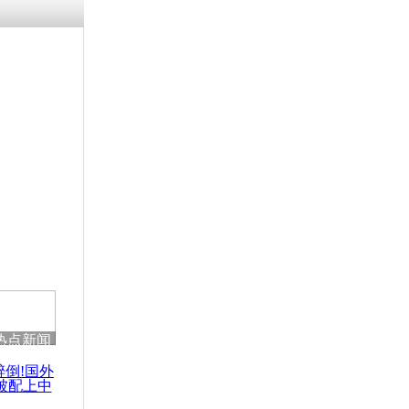
涓ㄥ浗闄呰
褰圭┖鍐涗
-10CE缁
妫€楠岋紝
浗鍏虫敞涓
难中国女生
辗压
热点新闻
醉倒!国外
被配上中
国民乐