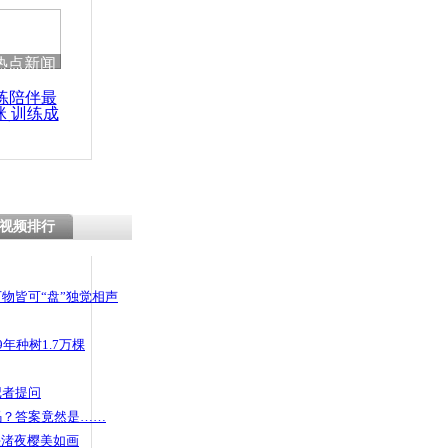
热点新闻
练陪伴最
咪 训练成
功瘦身
视频排行
物皆可“盘”独觉相声
年种树1.7万棵
记者提问
码？答案竟然是……
头渚夜樱美如画