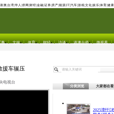
港澳
|
台湾
|
华人
|
侨网
|
财经
|
金融
|
证券
|
房产
|
能源
|
IT
|
汽车
|
游戏
|
文化
|
娱乐
|
体育
|
健康
军事
文娱
体育
财经
访谈
港澳台侨
微视界
救援车辗压
央电视台
分类浏览
大家都在看
2025澶忓