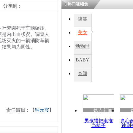
热门视频集
熷悎浣� 
分享到：
瘑灞€
搞笑
生叶梦圆死于车辆碾压。
美女
娉板浗閫€
据是内出血状况。调查人
笂灏嗭細姝�
现场灭火的一辆消防车辆
忓彈瀹炴垬
动物世
，结果均为阴性。
鍚稿紩澶氬
ㄤ笘鐣岃
界
BABY
秀
奇闻
韩亚空难遇
死于救援车
责任编辑：【
钟元霞
】
热点新闻
男孩错把电推
真心
当梳子
神剧