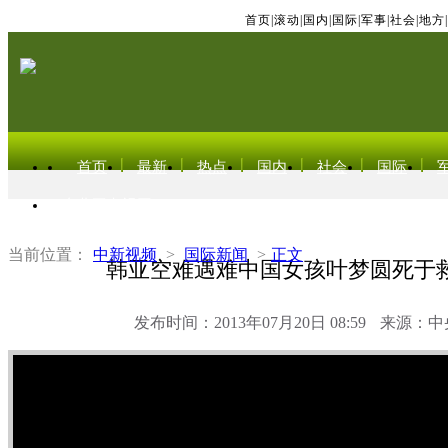
首页
|
滚动
|
国内
|
国际
|
军事
|
社会
|
地方
|
首页
最新
热点
国内
社会
国际
东北亚电视网
当前位置：
中新视频
>
国际新闻
>
正文
韩亚空难遇难中国女孩叶梦圆死于
发布时间：2013年07月20日 08:59
来源：中