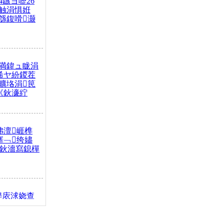
4鏃ヨ嚦26
触涓惧姙
綔鍑嗗灏
満鍏ュ眬涓
浠ヤ紛鍐茬
曠垎涓笢
《鈥濓紵
弗澶崕榫
搴﹁绔嬧
澂鈥濇寫鎴樿
缇庡浗娆查
簹涓庝腑鍥
┾€濓紝鍙嶅
解€斾笢鐩