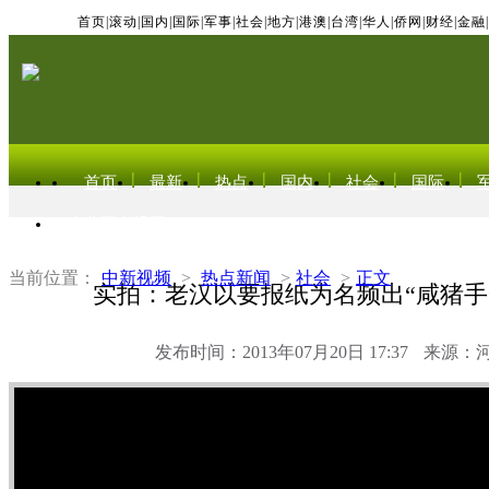
首页
|
滚动
|
国内
|
国际
|
军事
|
社会
|
地方
|
港澳
|
台湾
|
华人
|
侨网
|
财经
|
金融
|
首页
最新
热点
国内
社会
国际
东北亚电视网
当前位置：
中新视频
>
热点新闻
>
社会
>
正文
实拍：老汉以要报纸为名频出“咸猪手
发布时间：2013年07月20日 17:37
来源：