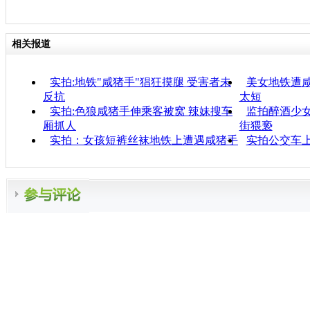
相关报道
实拍:地铁"咸猪手"猖狂摸腿 受害者未
美女地铁遭咸
反抗
太短
实拍:色狼咸猪手伸乘客被窝 辣妹搜车
监拍醉酒少女
厢抓人
街猥亵
实拍：女孩短裤丝袜地铁上遭遇咸猪手
实拍公交车上