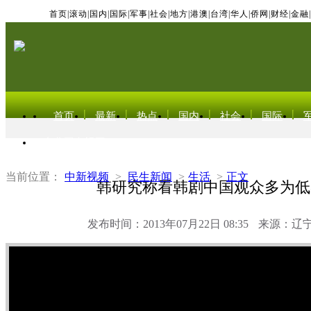
首页
|
滚动
|
国内
|
国际
|
军事
|
社会
|
地方
|
港澳
|
台湾
|
华人
|
侨网
|
财经
|
金融
|
首页
最新
热点
国内
社会
国际
东北亚电视网
当前位置：
中新视频
>
民生新闻
>
生活
>
正文
韩研究称看韩剧中国观众多为低
发布时间：2013年07月22日 08:35
来源：辽