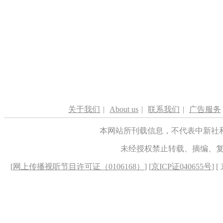
关于我们
|
About us
|
联系我们
|
广告服务
本网站所刊载信息，不代表中新社
未经授权禁止转载、摘编、
[
网上传播视听节目许可证（0106168）
] [
京ICP证040655号
] 