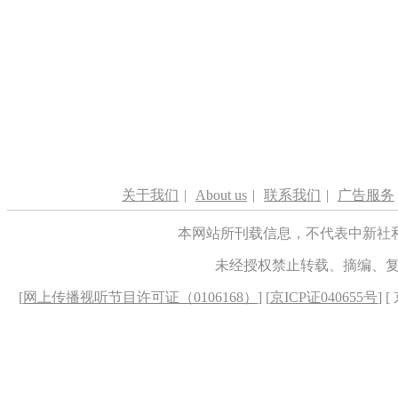
关于我们
|
About us
|
联系我们
|
广告服务
本网站所刊载信息，不代表中新社
未经授权禁止转载、摘编、
[
网上传播视听节目许可证（0106168）
] [
京ICP证040655号
] 