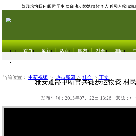
首页
|
滚动
|
国内
|
国际
|
军事
|
社会
|
地方
|
港澳
|
台湾
|
华人
|
侨网
|
财经
|
金融
|
首页
最新
热点
国内
社会
国际
东北亚电视网
当前位置：
中新视频
>
热点新闻
>
社会
>
正文
雅安道路中断官兵徒步运物资 村
发布时间：2013年07月22日 13:26
来源：中