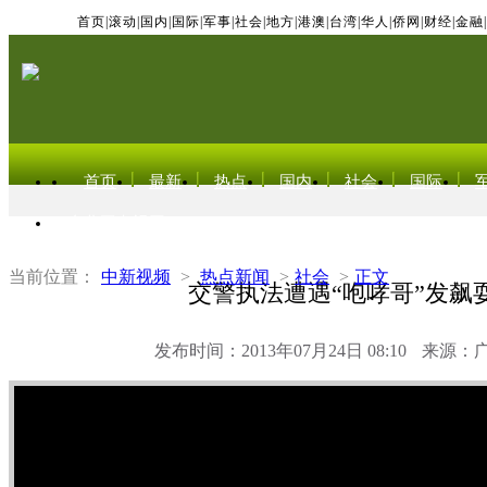
首页
|
滚动
|
国内
|
国际
|
军事
|
社会
|
地方
|
港澳
|
台湾
|
华人
|
侨网
|
财经
|
金融
|
首页
最新
热点
国内
社会
国际
东北亚电视网
当前位置：
中新视频
>
热点新闻
>
社会
>
正文
交警执法遭遇“咆哮哥”发飙
发布时间：2013年07月24日 08:10
来源：