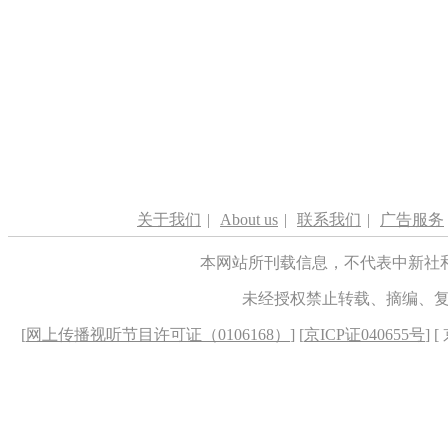
关于我们
|
About us
|
联系我们
|
广告服务
本网站所刊载信息，不代表中新社
未经授权禁止转载、摘编、
[
网上传播视听节目许可证（0106168）
] [
京ICP证040655号
] 