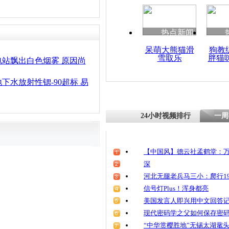
热点新闻
呆萌大熊猫滑
狗教
雪取乐
胖猫
站飘出白色烟雾 原因尚
下水放射性锶-90超标 易
24小时视频排行
一周
【中国风】德云社孟鹤堂：万
深
河北无腿老兵马三小：爬行19
信号灯Plus！浑身都亮
美国发言人即兴用中文回答
现代密码学之父如何保存密
“中华赏樱胜地”无锡太湖鼋