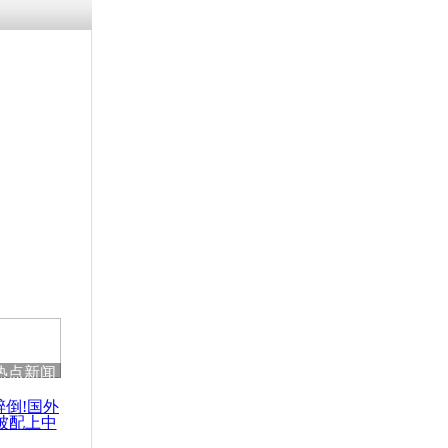
涓ㄥ浗闄呰
褰圭┖鍐涗
-10CE缁
妫€楠岋紝
浗鍏虫敞涓
次承认核污
热点新闻
醉倒!国外
被配上中
国民乐