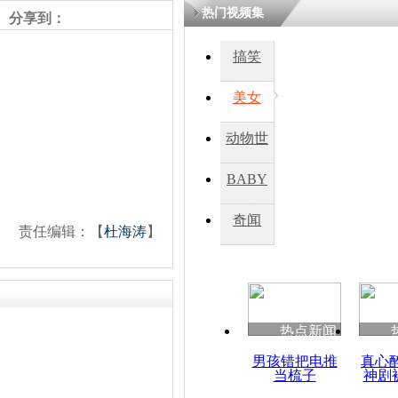
热门视频集
熷悎浣� 
分享到：
瘑灞€
搞笑
美女
娉板浗閫€
笂灏嗭細姝�
忓彈瀹炴垬
动物世
鍚稿紩澶氬
ㄤ笘鐣岃
界
BABY
秀
奇闻
日本东电首
责任编辑：【
杜海涛
】
水流入大海
热点新闻
男孩错把电推
真心
当梳子
神剧