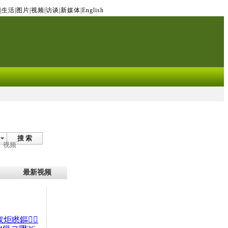
|
生活
|
图片
|
视频
|
访谈
|
新媒体
|
English
搜 索
视频
最新视频
杈炬矁鏂