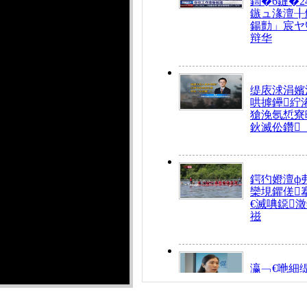
鍧�6鏈�2
鏃ュ湪澶╂
鍚勯」宸ヤ
辩华
缇庡浗涓嬪
哄摢鑸紵
獊浼氬惁寮
鈥滅伀鑽
鍔犳嬁澶ф
欒垷鑺傞
€滅唺鐚
禌
瀛﹁€咃細
€间笢鍗椾
解€滆劚閽
姪鎺ㄤ腑鍥