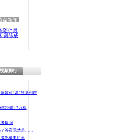
热点新闻
练陪伴最
咪 训练成
功瘦身
视频排行
物皆可“盘”独觉相声
年种树1.7万棵
记者提问
码？答案竟然是……
头渚夜樱美如画