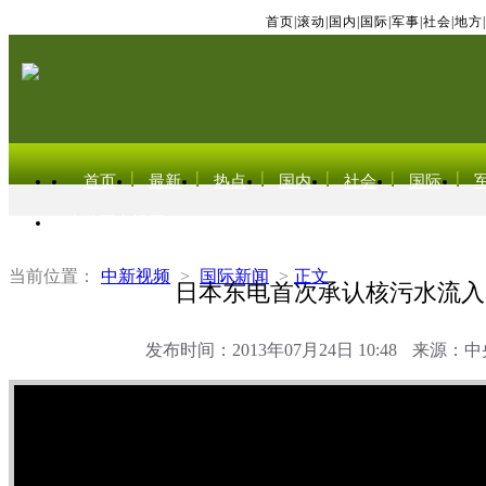
首页
|
滚动
|
国内
|
国际
|
军事
|
社会
|
地方
|
首页
最新
热点
国内
社会
国际
东北亚电视网
当前位置：
中新视频
>
国际新闻
>
正文
日本东电首次承认核污水流入
发布时间：2013年07月24日 10:48
来源：中