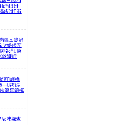
4鏃ヨ嚦26
触涓惧姙
綔鍑嗗灏
満鍏ュ眬涓
浠ヤ紛鍐茬
曠垎涓笢
《鈥濓紵
弗澶崕榫
搴﹁绔嬧
澂鈥濇寫鎴樿
缇庡浗娆查
簹涓庝腑鍥
┾€濓紝鍙嶅
解€斾笢鐩