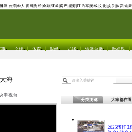
港澳
|
台湾
|
华人
|
侨网
|
财经
|
金融
|
证券
|
房产
|
能源
|
IT
|
汽车
|
游戏
|
文化
|
娱乐
|
体育
|
健康
军事
文娱
体育
财经
访谈
港澳台侨
微视界
大海
央电视台
分类浏览
大家都在看
2025澶忓