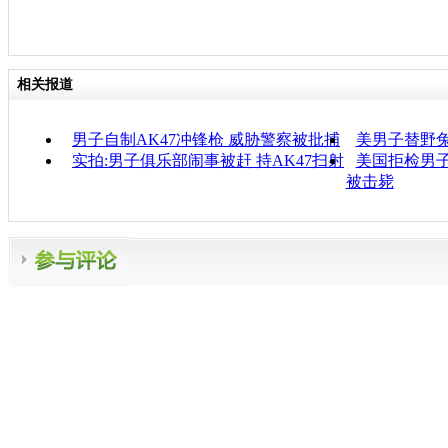
相关报道
男子自制AK47冲锋枪 威胁警察被批捕
美男子替野兔
实拍:男子俱乐部闹事被赶 持AK47扫射
美国拒检男子
被击毙