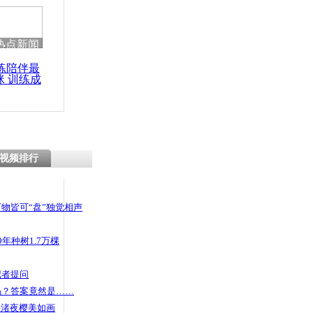
热点新闻
练陪伴最
咪 训练成
功瘦身
视频排行
物皆可“盘”独觉相声
年种树1.7万棵
记者提问
码？答案竟然是……
头渚夜樱美如画