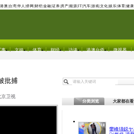
港澳
|
台湾
|
华人
|
侨网
|
财经
|
金融
|
证券
|
房产
|
能源
|
IT
|
汽车
|
游戏
|
文化
|
娱乐
|
体育
|
健康
军事
文娱
体育
财经
访谈
港澳台侨
微视界
被批捕
北京卫视
分类浏览
大家都在看
鐢峰瓙鐚ヤ