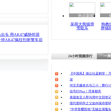
热点新闻
呆萌大熊猫滑
狗教
雪取乐
胖猫
出头 用AK47威胁邻居
持AK47疯狂扫射警车后
24小时视频排行
一周
【中国风】德云社孟鹤堂：万
深
河北无腿老兵马三小：爬行19
信号灯Plus！浑身都亮
美国发言人即兴用中文回答
现代密码学之父如何保存密
“中华赏樱胜地”无锡太湖鼋