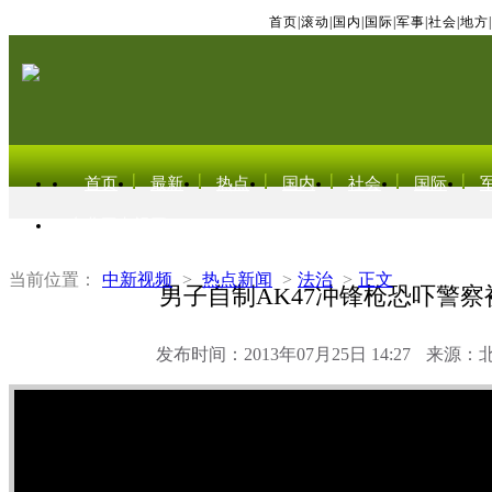
首页
|
滚动
|
国内
|
国际
|
军事
|
社会
|
地方
|
首页
最新
热点
国内
社会
国际
东北亚电视网
当前位置：
中新视频
>
热点新闻
>
法治
>
正文
男子自制AK47冲锋枪恐吓警察
发布时间：2013年07月25日 14:27
来源：