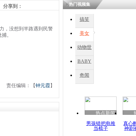
热门视频集
分享到：
搞笑
力，没想到半路遇到民警
美女
批捕。
动物世
界
BABY
秀
奇闻
责任编辑：【
钟元霞
】
热点新闻
男孩错把电推
真心
当梳子
神剧