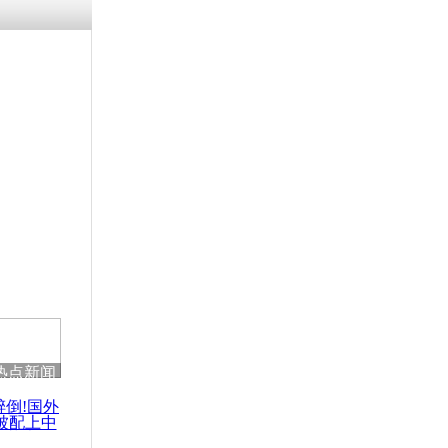
热点新闻
醉倒!国外
被配上中
国民乐