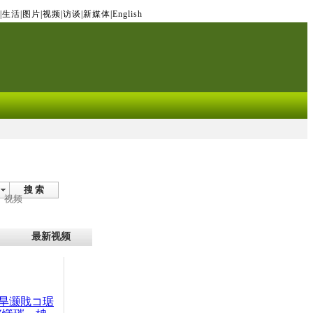
|
生活
|
图片
|
视频
|
访谈
|
新媒体
|
English
搜 索
视频
最新视频
旱灏戝コ琚