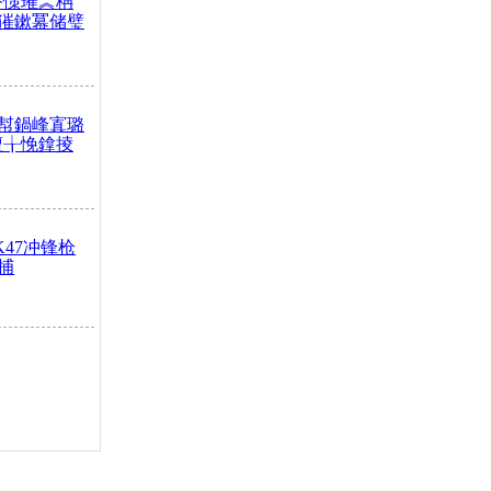
嶅憡璀︽柟
獕鏉冪储璧
幇鍋峰寘璐
澶╁悗鎿掕
47冲锋枪
捕