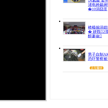
€氱級 鍙
渚电姱鍚嶈
�10涓囧厓
楂橀搧涓婄
� 姘戣2
醇褰掓
男子自制AK
恐吓警察被