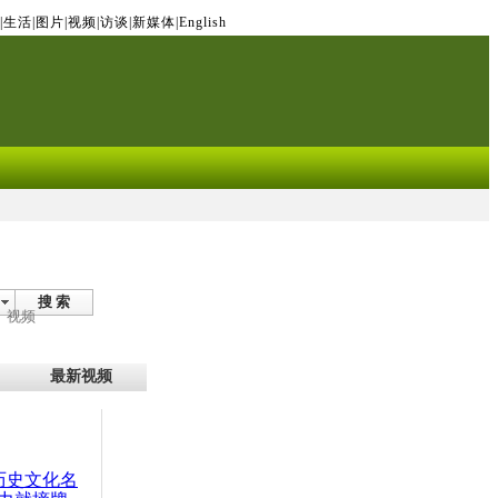
|
生活
|
图片
|
视频
|
访谈
|
新媒体
|
English
搜 索
视频
最新视频
：历史文化名