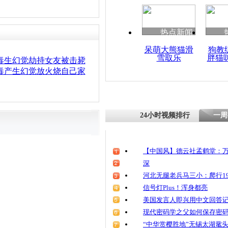
清明祭英烈
魂
热点新闻
呆萌大熊猫滑
狗教
雪取乐
胖猫
实拍男子吃
毒生幻觉劫持女友被击毙
幻觉打砸车
毒产生幻觉放火烧自己家
24小时视频排行
一周
【中国风】德云社孟鹤堂：万
深
河北无腿老兵马三小：爬行19
信号灯Plus！浑身都亮
美国发言人即兴用中文回答
现代密码学之父如何保存密
“中华赏樱胜地”无锡太湖鼋