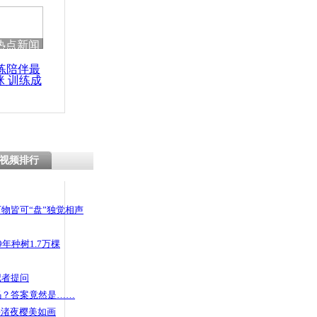
 哀思悼忠
热点新闻
练陪伴最
咪 训练成
野生菌产生
功瘦身
辆
视频排行
物皆可“盘”独觉相声
年种树1.7万棵
记者提问
码？答案竟然是……
头渚夜樱美如画