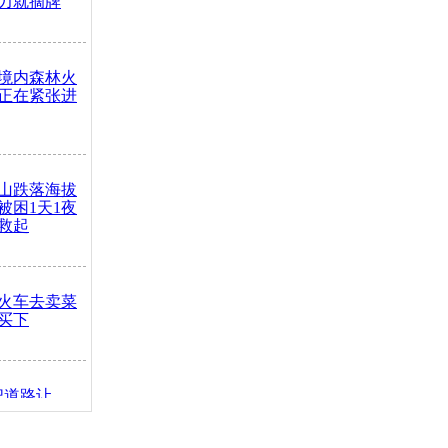
力就摘牌
境内森林火
正在紧张进
山跌落海拔
崖被困1天1夜
救起
火车去卖菜
买下
把道路让
突发疾病交