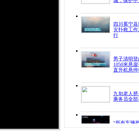
城，保护不
四川冕宁县
灾扑救工作
行
男子清明登
1050米悬
直升机悬停
九旬老人挤
乘务员全部
“所有车辆
开！”儿童
警急速救助