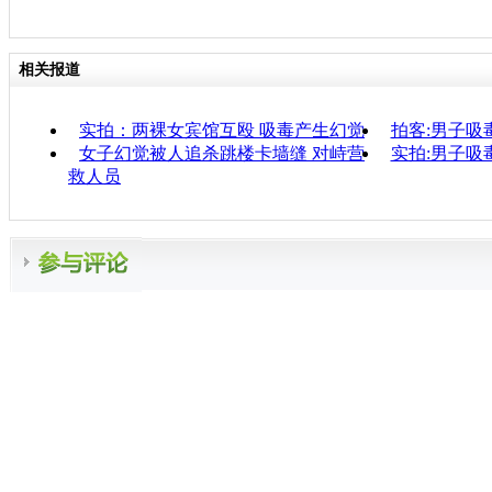
相关报道
实拍：两裸女宾馆互殴 吸毒产生幻觉
拍客:男子吸
女子幻觉被人追杀跳楼卡墙缝 对峙营
实拍:男子吸
救人员