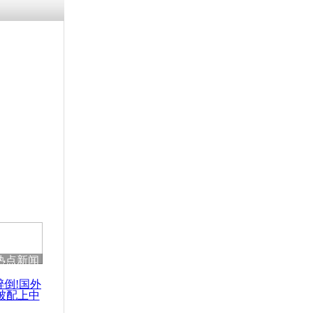
残疾男子因
砸银行
千年传统习
众为娥皇女
行被查情绪
回答崩溃原
热点新闻
乡上万人欢
节
醉倒!国外
被配上中
国民乐