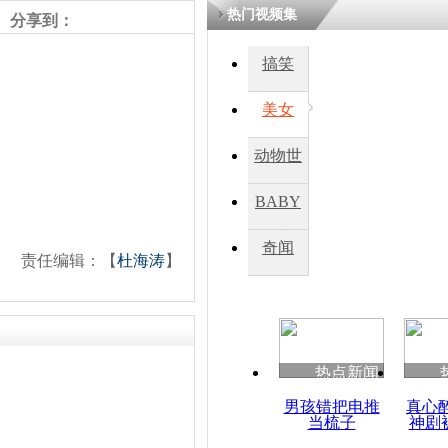
热门视频集
分享到：
四川一精神
搞笑
病发持大锤
美女
探访传承四
动物世
俗：近万民
英省亲送行
界
BABY
秀
奇闻
责任编辑：【
杜海涛
】
小伙骑车逆
崩溃 网上
因
热点新闻
四川兴文苗
度苗族花山
男孩错把电推
真心
当梳子
神剧