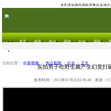
首页
|
滚动
|
国内
|
国际
|
军事
|
社会
|
地方
|
首页
最新
热点
国内
社会
国际
东北亚电视网
当前位置：
中新视频
>
热点新闻
>
社会
>
正文
实拍男子吃野生菌产生幻觉打
发布时间：2013年07月26日 09:49
来源：C