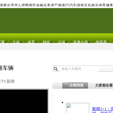
港澳
|
台湾
|
华人
|
侨网
|
财经
|
金融
|
证券
|
房产
|
能源
|
IT
|
汽车
|
游戏
|
文化
|
娱乐
|
体育
|
健康
军事
文娱
体育
财经
访谈
港澳台侨
微视界
砸车辆
CTV新闻
分类浏览
大家都在看
新闻1+1