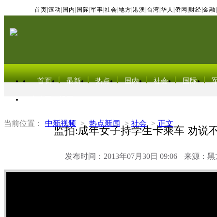
首页
|
滚动
|
国内
|
国际
|
军事
|
社会
|
地方
|
港澳
|
台湾
|
华人
|
侨网
|
财经
|
金融
|
首页
最新
热点
国内
社会
国际
东北亚电视网
当前位置：
中新视频
>
热点新闻
>
社会
>
正文
监拍:成年女子持学生卡乘车 劝说
发布时间：2013年07月30日 09:06
来源：黑