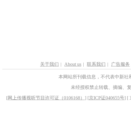
关于我们
|
About us
|
联系我们
|
广告服务
本网站所刊载信息，不代表中新社
未经授权禁止转载、摘编、
[
网上传播视听节目许可证（0106168）
] [
京ICP证040655号
] 