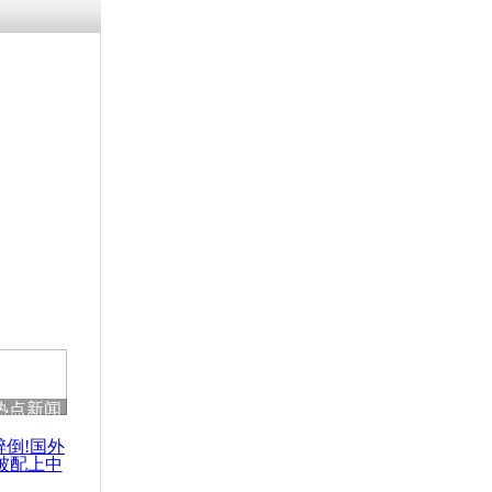
残疾男子因
砸银行
千年传统习
众为娥皇女
行被查情绪
回答崩溃原
热点新闻
乡上万人欢
节
醉倒!国外
被配上中
国民乐