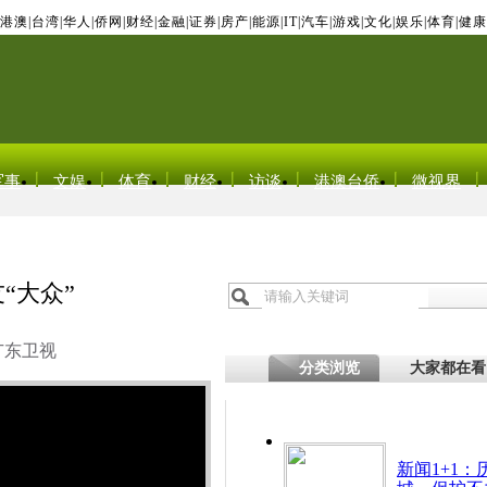
港澳
|
台湾
|
华人
|
侨网
|
财经
|
金融
|
证券
|
房产
|
能源
|
IT
|
汽车
|
游戏
|
文化
|
娱乐
|
体育
|
健康
军事
文娱
体育
财经
访谈
港澳台侨
微视界
“大众”
广东卫视
分类浏览
大家都在看
新闻1+1