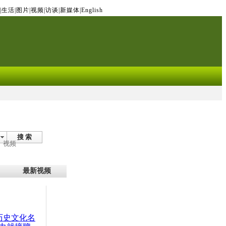
|
生活
|
图片
|
视频
|
访谈
|
新媒体
|
English
搜 索
视频
最新视频
：历史文化名