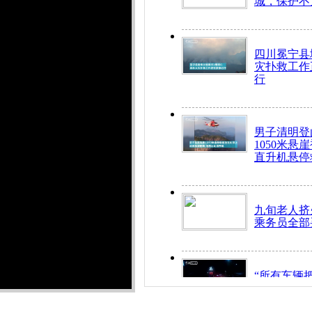
城，保护不
四川冕宁县
灾扑救工作
行
男子清明登
1050米悬
直升机悬停
九旬老人挤
乘务员全部
“所有车辆
开！”儿童
警急速救助