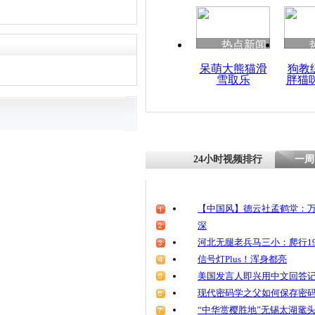
清明祭英烈
魂
热点新闻
呆萌大熊猫滑
狗教
雪取乐
胖猫
监拍:情侣吵
马”撞女友“
24小时视频排行
一周
【中国风】德云社孟鹤堂：万
深
河北无腿老兵马三小：爬行19
信号灯Plus！浑身都亮
美国发言人即兴用中文回答
现代密码学之父如何保存密
“中华赏樱胜地”无锡太湖鼋