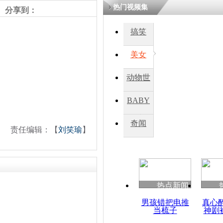
热门视频集
分享到：
四川一精神
搞笑
病发持大锤
美女
探访传承四
动物世
俗：近万民
英省亲送行
界
BABY
秀
奇闻
责任编辑：【
刘笑瑜
】
小伙骑车逆
崩溃 网上
因
热点新闻
四川兴文苗
度苗族花山
男孩错把电推
真心
当梳子
神剧