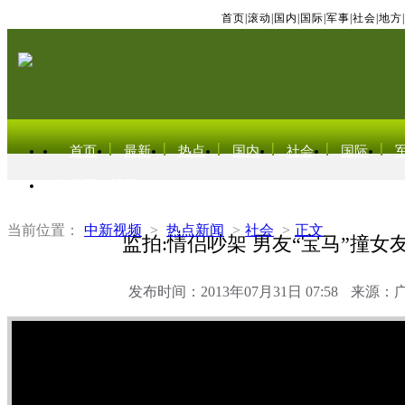
首页
|
滚动
|
国内
|
国际
|
军事
|
社会
|
地方
|
首页
最新
热点
国内
社会
国际
东北亚电视网
当前位置：
中新视频
>
热点新闻
>
社会
>
正文
监拍:情侣吵架 男友“宝马”撞女友
发布时间：2013年07月31日 07:58
来源：