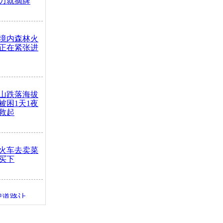
力就摘牌
境内森林火
正在紧张进
山跌落海拔
崖被困1天1夜
救起
火车去卖菜
买下
把道路让
突发疾病交