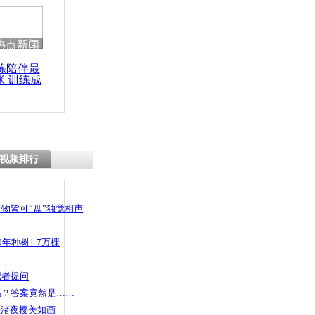
 哀思悼忠
热点新闻
练陪伴最
咪 训练成
架 男友“宝
功瘦身
大众”
视频排行
物皆可“盘”独觉相声
年种树1.7万棵
记者提问
码？答案竟然是……
头渚夜樱美如画