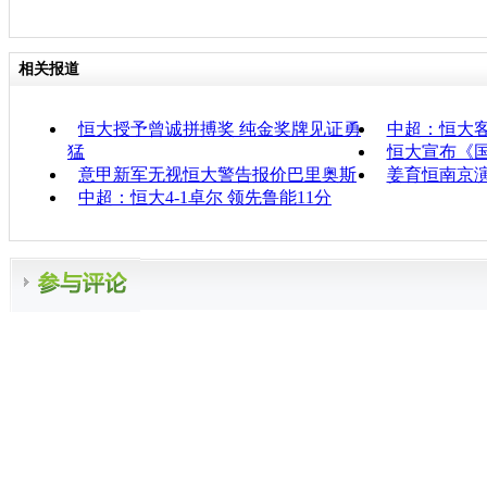
相关报道
恒大授予曾诚拼搏奖 纯金奖牌见证勇
中超：恒大客
猛
恒大宣布《
意甲新军无视恒大警告报价巴里奥斯
姜育恒南京演
中超：恒大4-1卓尔 领先鲁能11分