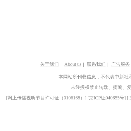
关于我们
|
About us
|
联系我们
|
广告服务
本网站所刊载信息，不代表中新社
未经授权禁止转载、摘编、
[
网上传播视听节目许可证（0106168）
] [
京ICP证040655号
] 