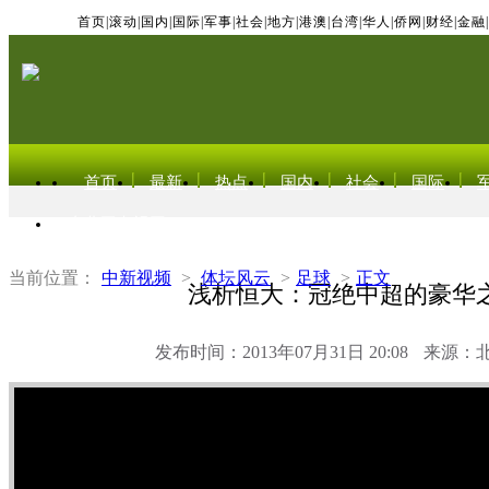
首页
|
滚动
|
国内
|
国际
|
军事
|
社会
|
地方
|
港澳
|
台湾
|
华人
|
侨网
|
财经
|
金融
|
首页
最新
热点
国内
社会
国际
东北亚电视网
当前位置：
中新视频
>
体坛风云
>
足球
>
正文
浅析恒大：冠绝中超的豪华
发布时间：2013年07月31日 20:08
来源：