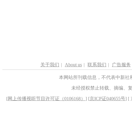
关于我们
|
About us
|
联系我们
|
广告服务
本网站所刊载信息，不代表中新社
未经授权禁止转载、摘编、
[
网上传播视听节目许可证（0106168）
] [
京ICP证040655号
] 