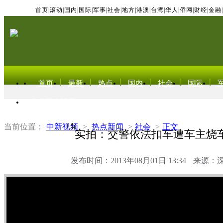
首页
|
滚动
|
国内
|
国际
|
军事
|
社会
|
地方
|
港澳
|
台湾
|
华人
|
侨网
|
财经
|
金融
|
首页
最新
热点
国内
社会
国际
东北亚电视网
当前位置：
中新视频
>
热点新闻
>
社会
>
正文
实拍：交警依法扣车遭车主烧
发布时间：2013年08月01日 13:34
来源：