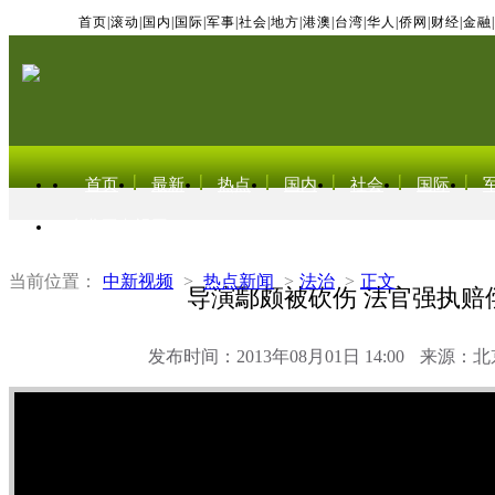
首页
|
滚动
|
国内
|
国际
|
军事
|
社会
|
地方
|
港澳
|
台湾
|
华人
|
侨网
|
财经
|
金融
|
首页
最新
热点
国内
社会
国际
东北亚电视网
当前位置：
中新视频
>
热点新闻
>
法治
>
正文
导演鄢颇被砍伤 法官强执赔
发布时间：2013年08月01日 14:00
来源：北