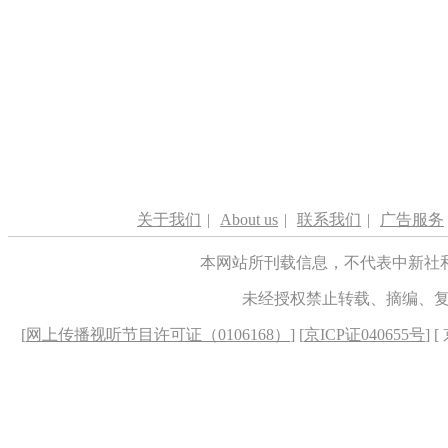
关于我们
|
About us
|
联系我们
|
广告服务
本网站所刊载信息，不代表中新社
未经授权禁止转载、摘编、
[
网上传播视听节目许可证（0106168）
] [
京ICP证040655号
] 