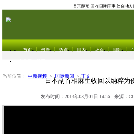
首页
|
滚动
|
国内
|
国际
|
军事
|
社会
|
地方
|
首页
最新
热点
国内
社会
国际
东北亚电视网
当前位置：
中新视频
>
国际新闻
>
正文
日本副首相麻生收回以纳粹为
发布时间：2013年08月01日 14:56
来源：C