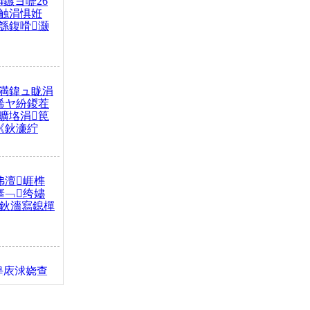
4鏃ヨ嚦26
触涓惧姙
綔鍑嗗灏
満鍏ュ眬涓
浠ヤ紛鍐茬
曠垎涓笢
《鈥濓紵
弗澶崕榫
搴﹁绔嬧
澂鈥濇寫鎴樿
缇庡浗娆查
簹涓庝腑鍥
┾€濓紝鍙嶅
解€斾笢鐩