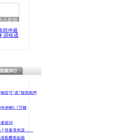
热点新闻
练陪伴最
咪 训练成
功瘦身
视频排行
物皆可“盘”独觉相声
年种树1.7万棵
记者提问
码？答案竟然是……
头渚夜樱美如画