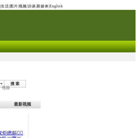
|
生活
|
图片
|
视频
|
访谈
|
新媒体
|
English
搜 索
视频
最新视频
杈炬矁鏂