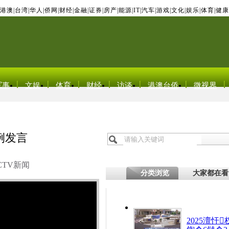
港澳
|
台湾
|
华人
|
侨网
|
财经
|
金融
|
证券
|
房产
|
能源
|
IT
|
汽车
|
游戏
|
文化
|
娱乐
|
体育
|
健康
军事
文娱
体育
财经
访谈
港澳台侨
微视界
例发言
CTV新闻
分类浏览
大家都在看
2025澶忓