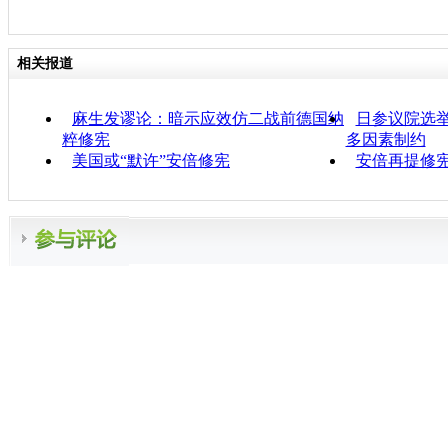
相关报道
麻生发谬论：暗示应效仿二战前德国纳
日参议院选举
粹修宪
多因素制约
美国或“默许”安倍修宪
安倍再提修宪