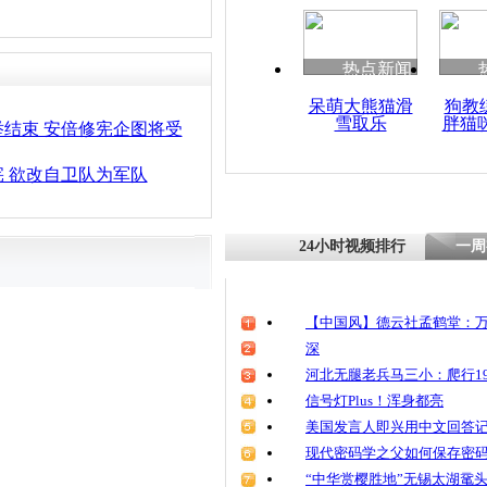
热点新闻
呆萌大熊猫滑
狗教
雪取乐
胖猫
结束 安倍修宪企图将受
 欲改自卫队为军队
24小时视频排行
一周
【中国风】德云社孟鹤堂：万
深
河北无腿老兵马三小：爬行19
信号灯Plus！浑身都亮
美国发言人即兴用中文回答
现代密码学之父如何保存密
“中华赏樱胜地”无锡太湖鼋