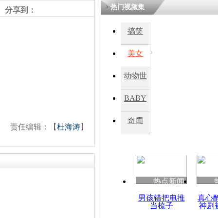
热门视频集
熷悎浣� 
分享到：
瘑灞€
搞笑
美女
娉板浗閫€
笂灏嗭細姝�
忓彈瀹炴垬
动物世
鍚稿紩澶氬
ㄤ笘鐣岃
界
BABY
秀
奇闻
日本副首相
责任编辑：【
杜海涛
】
纳粹为例发
热点新闻
男孩错把电推
真心
当梳子
神剧