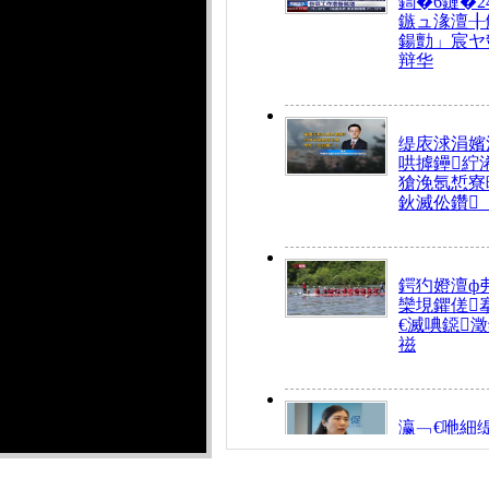
鍧�6鏈�2
鏃ュ湪澶╂
鍚勯」宸ヤ
辩华
缇庡浗涓嬪
哄摢鑸紵
獊浼氬惁寮
鈥滅伀鑽
鍔犳嬁澶ф
欒垷鑺傞
€滅唺鐚
禌
瀛﹁€咃細
€间笢鍗椾
解€滆劚閽
姪鎺ㄤ腑鍥