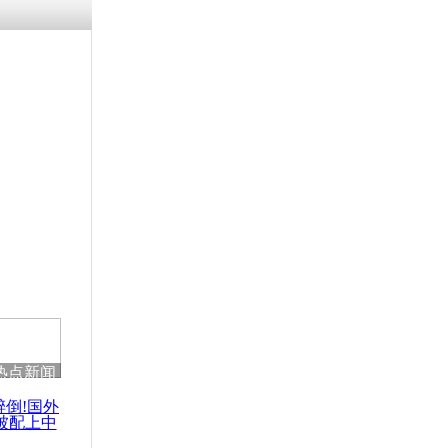
涓ㄥ浗闄呰
褰圭┖鍐涗
-10CE缁
妫€楠岋紝
浗鍏虫敞涓
麻生收回以
言
热点新闻
醉倒!国外
被配上中
国民乐