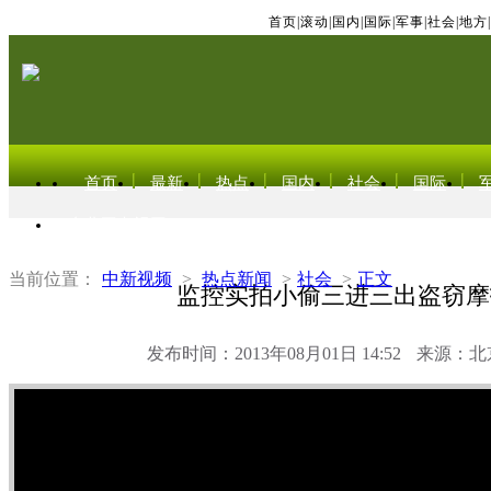
首页
|
滚动
|
国内
|
国际
|
军事
|
社会
|
地方
|
首页
最新
热点
国内
社会
国际
东北亚电视网
当前位置：
中新视频
>
热点新闻
>
社会
>
正文
监控实拍小偷三进三出盗窃摩
发布时间：2013年08月01日 14:52
来源：北