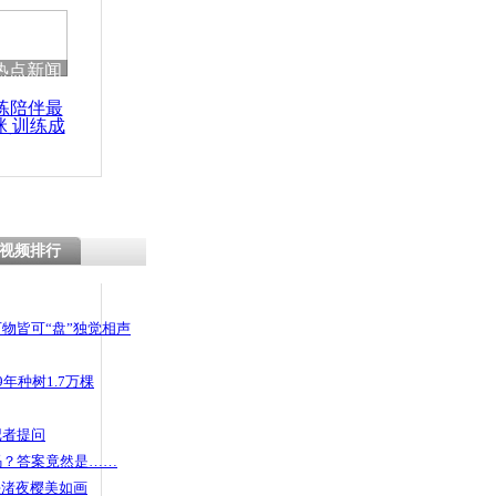
 哀思悼忠
热点新闻
练陪伴最
咪 训练成
偷三进三出
功瘦身
视频排行
物皆可“盘”独觉相声
年种树1.7万棵
记者提问
码？答案竟然是……
头渚夜樱美如画