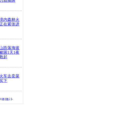
力就摘牌
境内森林火
正在紧张进
山跌落海拔
崖被困1天1夜
救起
火车去卖菜
买下
把道路让
突发疾病交