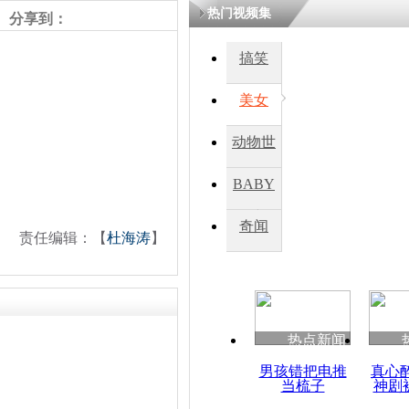
热门视频集
分享到：
四川一精神
搞笑
病发持大锤
美女
探访传承四
动物世
俗：近万民
英省亲送行
界
BABY
秀
奇闻
责任编辑：【
杜海涛
】
小伙骑车逆
崩溃 网上
因
热点新闻
四川兴文苗
度苗族花山
男孩错把电推
真心
当梳子
神剧