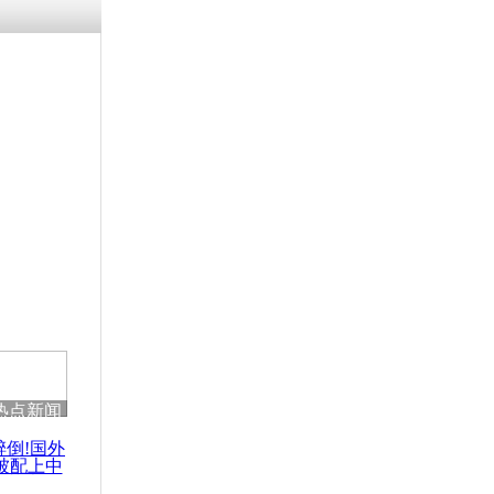
残疾男子因
砸银行
千年传统习
众为娥皇女
行被查情绪
回答崩溃原
热点新闻
乡上万人欢
节
醉倒!国外
被配上中
国民乐