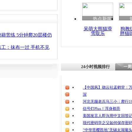
清明祭英烈
魂
热点新闻
呆萌大熊猫滑
狗教
雪取乐
胖猫
监控实拍小
籍苦练 5分钟爬20层楼仍
盗窃摩托车
工：抹布一过 手机不见
24小时视频排行
一周
【中国风】德云社孟鹤堂：万
深
河北无腿老兵马三小：爬行19
信号灯Plus！浑身都亮
美国发言人即兴用中文回答
现代密码学之父如何保存密
“中华赏樱胜地”无锡太湖鼋