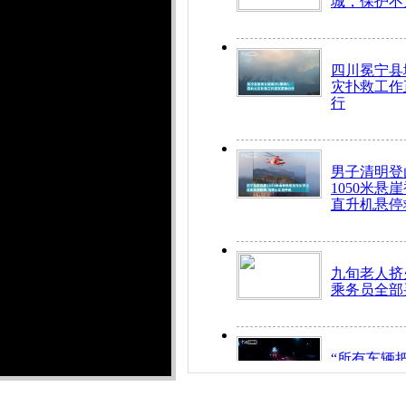
城，保护不
四川冕宁县
灾扑救工作
行
男子清明登
1050米悬
直升机悬停
九旬老人挤
乘务员全部
“所有车辆
开！”儿童
警急速救助