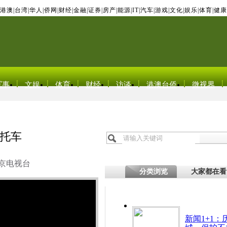
港澳
|
台湾
|
华人
|
侨网
|
财经
|
金融
|
证券
|
房产
|
能源
|
IT
|
汽车
|
游戏
|
文化
|
娱乐
|
体育
|
健康
军事
文娱
体育
财经
访谈
港澳台侨
微视界
托车
京电视台
分类浏览
大家都在看
新闻1+1