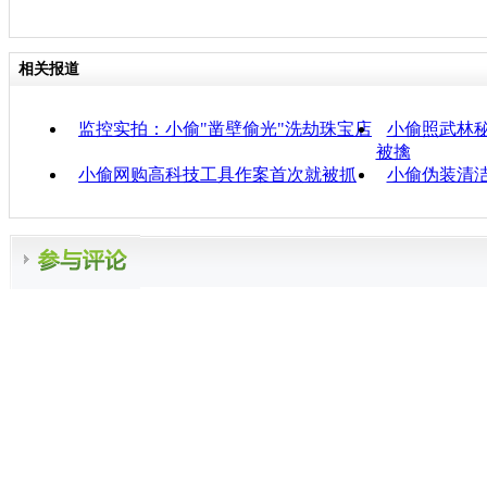
相关报道
监控实拍：小偷"凿壁偷光"洗劫珠宝店
小偷照武林秘
被擒
小偷网购高科技工具作案首次就被抓
小偷伪装清洁