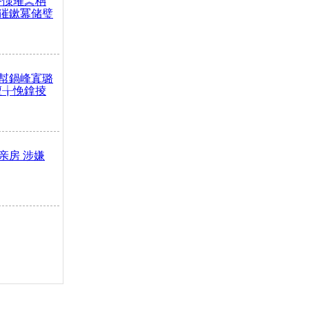
嶅憡璀︽柟
獕鏉冪储璧
幇鍋峰寘璐
澶╁悗鎿掕
亲房 涉嫌