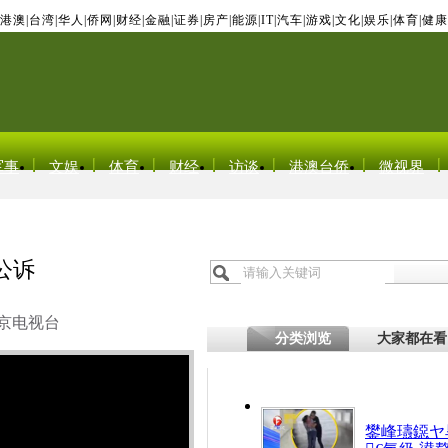
港澳
|
台湾
|
华人
|
侨网
|
财经
|
金融
|
证券
|
房产
|
能源
|
IT
|
汽车
|
游戏
|
文化
|
娱乐
|
体育
|
健康
军事
文娱
体育
财经
访谈
港澳台侨
微视界
公诉
京电视台
分类浏览
大家都在看
鐢峰瓙鐚ヤ