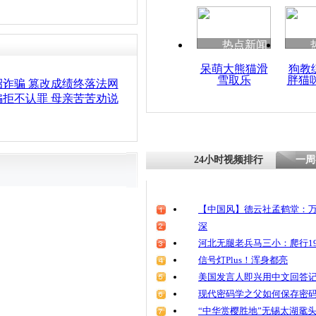
热点新闻
呆萌大熊猫滑
狗教
雪取乐
胖猫
诈骗 篡改成绩终落法网
拒不认罪 母亲苦苦劝说
24小时视频排行
一周
【中国风】德云社孟鹤堂：万
深
河北无腿老兵马三小：爬行19
信号灯Plus！浑身都亮
美国发言人即兴用中文回答
现代密码学之父如何保存密
“中华赏樱胜地”无锡太湖鼋