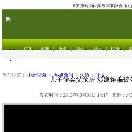
首页
|
滚动
|
国内
|
国际
|
军事
|
社会
|
地方
|
首页
最新
热点
国内
社会
国际
东北亚电视网
当前位置：
中新视频
>
热点新闻
>
法治
>
正文
儿子偷卖父亲房 涉嫌诈骗被
发布时间：2013年08月01日 14:17
来源：北