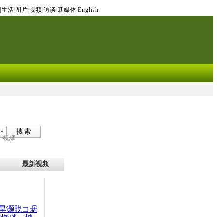
|
生活
|
图片
|
视频
|
访谈
|
新媒体
|
English
搜 索
视频
最新视频
旱灏戝コ琚