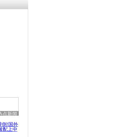
热点新闻
醉倒!国外
被配上中
国民乐