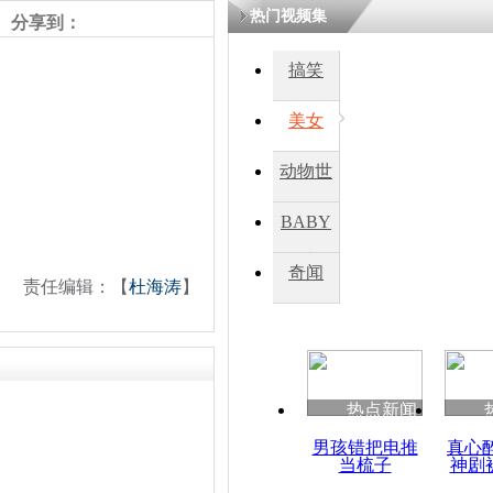
热门视频集
分享到：
搞笑
美女
动物世
界
BABY
秀
奇闻
责任编辑：【
杜海涛
】
热点新闻
男孩错把电推
真心
当梳子
神剧