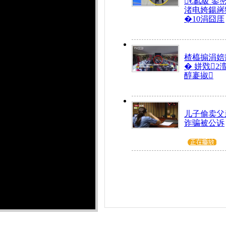
€氱級 鍙
渚电姱鍚嶈
�10涓囧厓
楂橀搧涓婄
� 姘戣2
醇褰掓
儿子偷卖父
诈骗被公诉