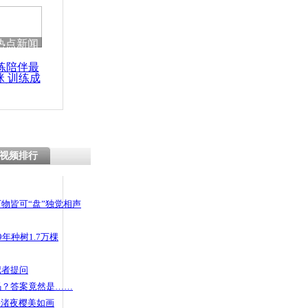
热点新闻
练陪伴最
咪 训练成
功瘦身
视频排行
物皆可“盘”独觉相声
年种树1.7万棵
记者提问
码？答案竟然是……
头渚夜樱美如画