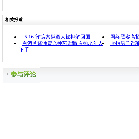
相关报道
“5·16”诈骗案嫌疑人被押解回国
网络黑客高招
白酒兑酱油冒充神药诈骗 专挑老年人
实拍男子诈骗
下手