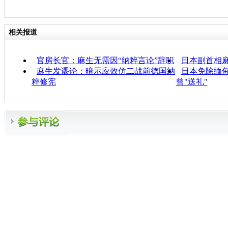
相关报道
官房长官：麻生无需因“纳粹言论”辞职
日本副首相
麻生发谬论：暗示应效仿二战前德国纳
日本免除缅
粹修宪
曾"送礼"