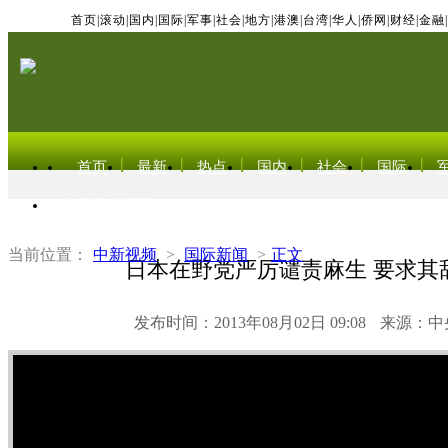
首页
|
滚动
|
国内
|
国际
|
军事
|
社会
|
地方
|
港澳
|
台湾
|
华人
|
侨网
|
财经
|
金融
|
首页
最新
热点
国内
社会
国际
东北亚电视网
当前位置：
中新视频
>
国际新闻
>
正文
日本在野党严厉谴责麻生 要求其
发布时间：2013年08月02日 09:08
来源：中