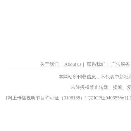
关于我们
|
About us
|
联系我们
|
广告服务
本网站所刊载信息，不代表中新社
未经授权禁止转载、摘编、
[
网上传播视听节目许可证（0106168）
] [
京ICP证040655号
] 