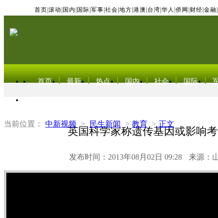
首页
|
滚动
|
国内
|
国际
|
军事
|
社会
|
地方
|
港澳
|
台湾
|
华人
|
侨网
|
财经
|
金融
|
首页
最新
热点
国内
社会
国际
东北亚电视网
当前位置：
中新视频
>
民生新闻
>
教育
>
正文
英国科学家称遗传基因或影响考
发布时间：2013年08月02日 09:28
来源：