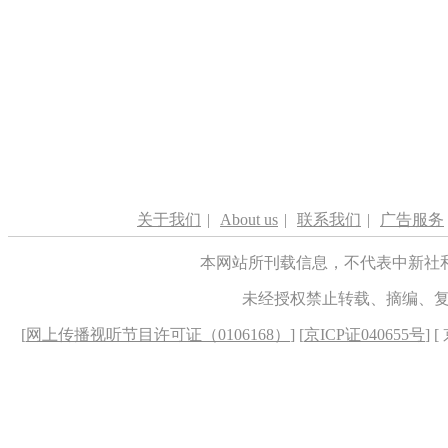
关于我们
|
About us
|
联系我们
|
广告服务
本网站所刊载信息，不代表中新社
未经授权禁止转载、摘编、
[
网上传播视听节目许可证（0106168）
] [
京ICP证040655号
] 