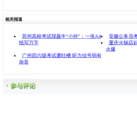
相关报道
苏州高校考试现最牛“小抄”：一张A4
安徽公务员
纸写万字
重庆火锅店起
火爆
广州四六级考试遭吐槽 听力信号弱有
杂音