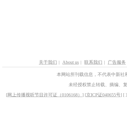
关于我们
|
About us
|
联系我们
|
广告服务
本网站所刊载信息，不代表中新社
未经授权禁止转载、摘编、
[
网上传播视听节目许可证（0106168）
] [
京ICP证040655号
] 