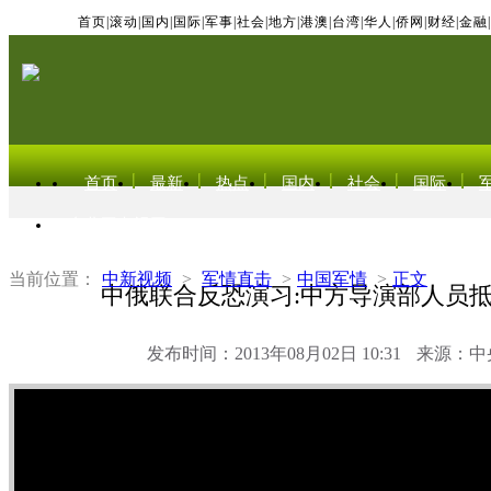
首页
|
滚动
|
国内
|
国际
|
军事
|
社会
|
地方
|
港澳
|
台湾
|
华人
|
侨网
|
财经
|
金融
|
首页
最新
热点
国内
社会
国际
东北亚电视网
当前位置：
中新视频
>
军情直击
>
中国军情
>
正文
中俄联合反恐演习:中方导演部人员
发布时间：2013年08月02日 10:31
来源：中