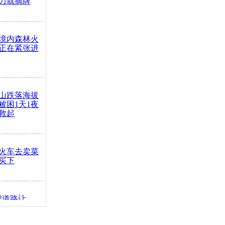
力就摘牌
境内森林火
正在紧张进
山跌落海拔
崖被困1天1夜
救起
火车去卖菜
买下
把道路让
突发疾病交