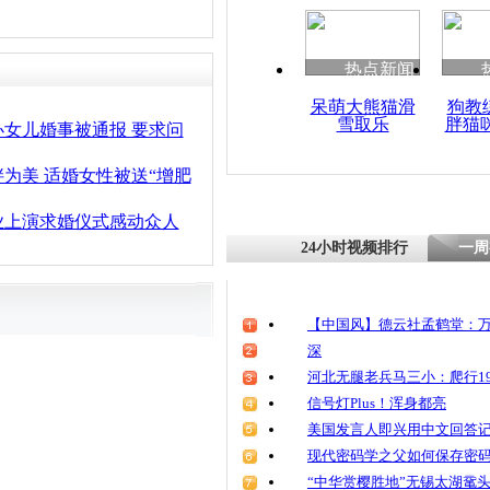
清明祭英烈
魂
热点新闻
呆萌大熊猫滑
狗教
雪取乐
胖猫
实拍:帅小
女儿婚事被通报 要求问
市当众求婚
为美 适婚女性被送“增肥
业上演求婚仪式感动众人
24小时视频排行
一周
【中国风】德云社孟鹤堂：万
深
河北无腿老兵马三小：爬行19
信号灯Plus！浑身都亮
美国发言人即兴用中文回答
现代密码学之父如何保存密
“中华赏樱胜地”无锡太湖鼋