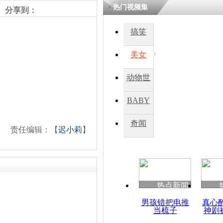
热门视频集
分享到：
四川一精神
搞笑
病发持大锤
美女
探访传承四
动物世
俗：近万民
英省亲送行
界
BABY
秀
奇闻
责任编辑：【
迟小莉
】
小伙骑车逆
崩溃 网上
因
热点新闻
四川兴文苗
度苗族花山
男孩错把电推
真心
当梳子
神剧