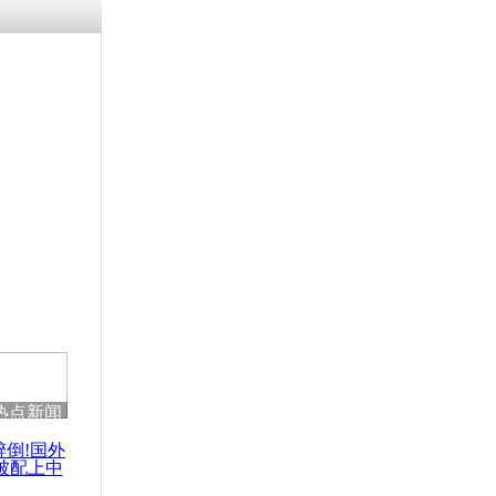
残疾男子因
砸银行
千年传统习
众为娥皇女
行被查情绪
回答崩溃原
热点新闻
乡上万人欢
节
醉倒!国外
被配上中
国民乐