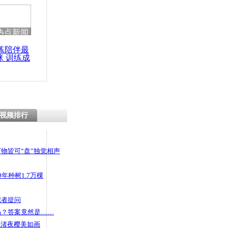
 哀思悼忠
热点新闻
练陪伴最
咪 训练成
伙穿婚纱闹
功瘦身
视频排行
物皆可“盘”独觉相声
年种树1.7万棵
记者提问
码？答案竟然是……
头渚夜樱美如画