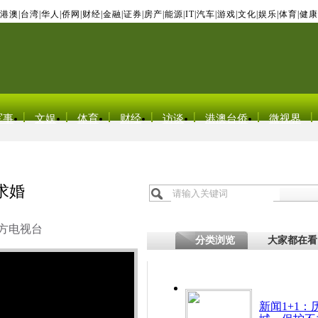
港澳
|
台湾
|
华人
|
侨网
|
财经
|
金融
|
证券
|
房产
|
能源
|
IT
|
汽车
|
游戏
|
文化
|
娱乐
|
体育
|
健康
军事
文娱
体育
财经
访谈
港澳台侨
微视界
求婚
方电视台
分类浏览
大家都在看
新闻1+1