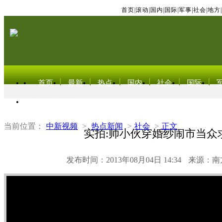
首页
|
滚动
|
国内
|
国际
|
军事
|
社会
|
地方
|
首页
最新
热点
国内
社会
国际
东北亚电视网
当前位置：
中新视频
>
热点新闻
>
社会
>
正文
实拍:帅小伙穿婚纱闹市当众
发布时间：2013年08月04日 14:34
来源：南