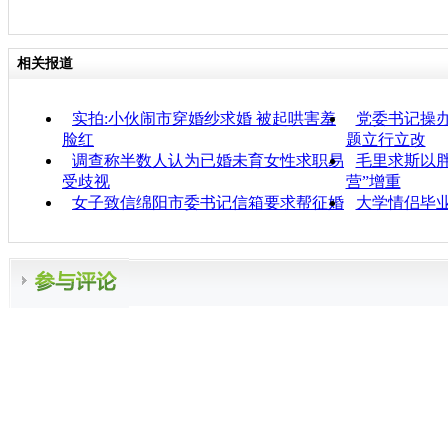
相关报道
实拍:小伙闹市穿婚纱求婚 被起哄害羞
党委书记操办
脸红
题立行立改
调查称半数人认为已婚未育女性求职易
毛里求斯以胖
受歧视
营”增重
女子致信绵阳市委书记信箱要求帮征婚
大学情侣毕