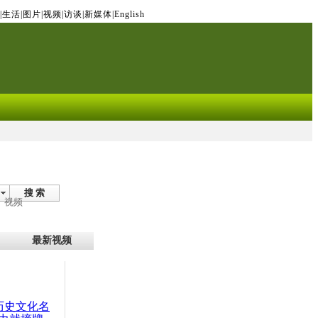
|
生活
|
图片
|
视频
|
访谈
|
新媒体
|
English
搜 索
视频
最新视频
：历史文化名