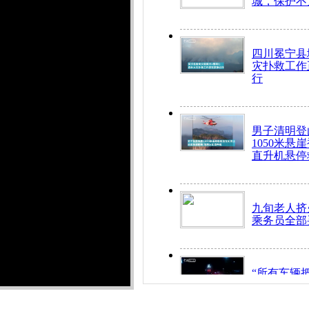
城，保护不
四川冕宁县
灾扑救工作
行
男子清明登
1050米悬
直升机悬停
九旬老人挤
乘务员全部
“所有车辆
开！”儿童
警急速救助