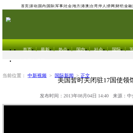
首页
|
滚动
|
国内
|
国际
|
军事
|
社会
|
地方
|
港澳
|
台湾
|
华人
|
侨网
|
财经
|
金融
|
首页
最新
热点
国内
社会
国际
东北亚电视网
当前位置：
中新视频
>
国际新闻
>
正文
美国暂时关闭驻17国使领
发布时间：2013年08月04日 14:40
来源：中