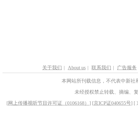
关于我们
|
About us
|
联系我们
|
广告服务
本网站所刊载信息，不代表中新社
未经授权禁止转载、摘编、
[
网上传播视听节目许可证（0106168）
] [
京ICP证040655号
] 