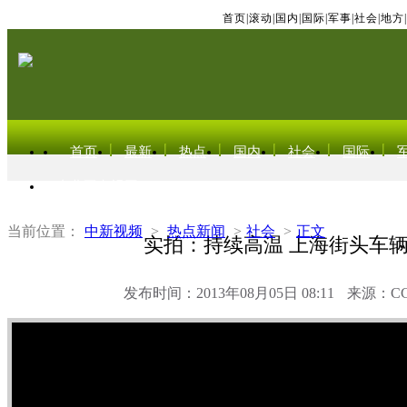
首页
|
滚动
|
国内
|
国际
|
军事
|
社会
|
地方
|
首页
最新
热点
国内
社会
国际
东北亚电视网
当前位置：
中新视频
>
热点新闻
>
社会
>
正文
实拍：持续高温 上海街头车
发布时间：2013年08月05日 08:11
来源：C