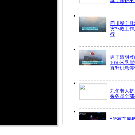
城，保护不
四川冕宁县
灾扑救工作
行
男子清明登
1050米悬
直升机悬停
九旬老人挤
乘务员全部
“所有车辆
开！”儿童
警急速救助