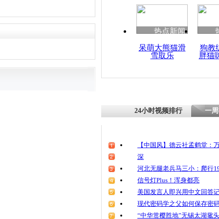
清明祭英烈
魂
热点新闻
呆萌大熊猫滑
狗教
雪取乐
胖猫
实拍：高温
车辆自燃
24小时视频排行
一周
【中国风】德云社孟鹤堂：万
深
河北无腿老兵马三小：爬行19
信号灯Plus！浑身都亮
美国发言人即兴用中文回答
现代密码学之父如何保存密
“中华赏樱胜地”无锡太湖鼋