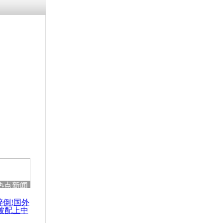
残疾男子因
砸银行
千年传统习
众为娥皇女
行被查情绪
回答崩溃原
热点新闻
乡上万人欢
节
醉倒!国外
被配上中
国民乐