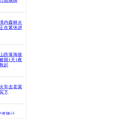
力就摘牌
境内森林火
正在紧张进
山跌落海拔
崖被困1天1夜
救起
火车去卖菜
买下
把道路让
突发疾病交