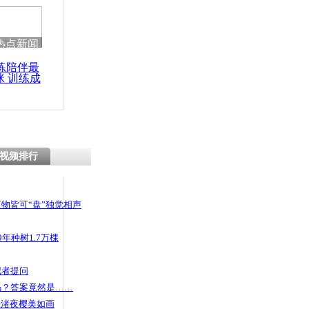
 哀思悼忠
热点新闻
练陪伴最
咪 训练成
天上海街头
功瘦身
视频排行
物皆可“盘”独觉相声
年种树1.7万棵
记者提问
码？答案竟然是……
头渚夜樱美如画