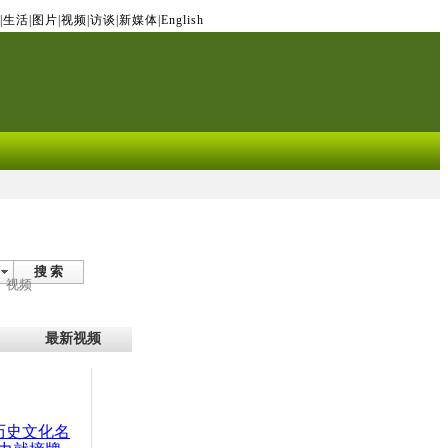
|
生活
|
图片
|
视频
|
访谈
|
新媒体
|
English
搜 索
视频
最新视频
：历史文化名