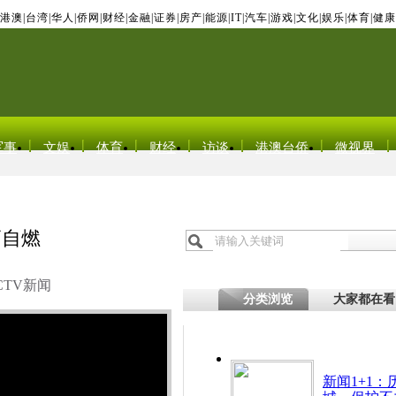
港澳
|
台湾
|
华人
|
侨网
|
财经
|
金融
|
证券
|
房产
|
能源
|
IT
|
汽车
|
游戏
|
文化
|
娱乐
|
体育
|
健康
军事
文娱
体育
财经
访谈
港澳台侨
微视界
辆自燃
CTV新闻
分类浏览
大家都在看
新闻1+1