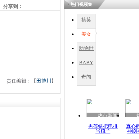
热门视频集
分享到：
四川一精神
搞笑
病发持大锤
美女
探访传承四
动物世
俗：近万民
英省亲送行
界
BABY
秀
奇闻
责任编辑：【
田博川
】
小伙骑车逆
崩溃 网上
因
热点新闻
四川兴文苗
度苗族花山
男孩错把电推
真心
当梳子
神剧