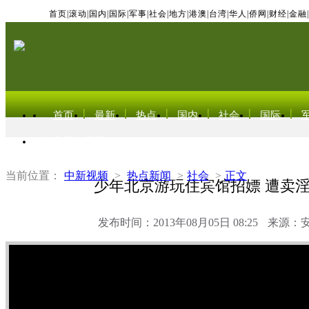
首页
|
滚动
|
国内
|
国际
|
军事
|
社会
|
地方
|
港澳
|
台湾
|
华人
|
侨网
|
财经
|
金融
|
首页
最新
热点
国内
社会
国际
东北亚电视网
当前位置：
中新视频
>
热点新闻
>
社会
>
正文
少年北京游玩住宾馆招嫖 遭卖
发布时间：2013年08月05日 08:25
来源：