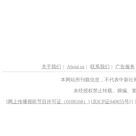
关于我们
|
About us
|
联系我们
|
广告服务
本网站所刊载信息，不代表中新社
未经授权禁止转载、摘编、
[
网上传播视听节目许可证（0106168）
] [
京ICP证040655号
] 