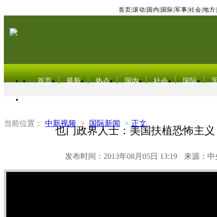
首页
|
滚动
|
国内
|
国际
|
军事
|
社会
|
地方
|
首页
最新
热点
国内
社会
国际
东北亚电视网
当前位置：
中新视频
>
国际新闻
>
正文
也门政界人士：美国扶植恐怖主义
发布时间：2013年08月05日 13:19
来源：中