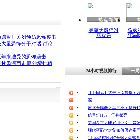
热点新闻
呆萌大熊猫滑
狗教
雪取乐
胖猫
领馆暂时关闭预防恐怖袭击
大量恐怖分子对话 讨论
近年来遭受的恐怖袭击
甘肃河西走廊 沙墙推移
24小时视频排行
一周
【中国风】德云社孟鹤堂：万
深
河北无腿老兵马三小：爬行19
信号灯Plus！浑身都亮
美国发言人即兴用中文回答
现代密码学之父如何保存密
“中华赏樱胜地”无锡太湖鼋