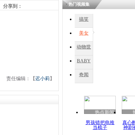
热门视频集
熷悎浣� 
分享到：
瘑灞€
搞笑
美女
娉板浗閫€
笂灏嗭細姝�
忓彈瀹炴垬
动物世
鍚稿紩澶氬
ㄤ笘鐣岃
界
BABY
秀
奇闻
也门政界人
责任编辑：【
迟小莉
】
植恐怖主义
热点新闻
男孩错把电推
真心
当梳子
神剧