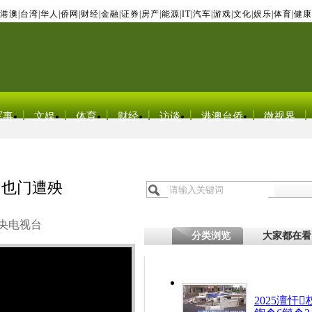
港澳
|
台湾
|
华人
|
侨网
|
财经
|
金融
|
证券
|
房产
|
能源
|
IT
|
汽车
|
游戏
|
文化
|
娱乐
|
体育
|
健康
军事
文娱
体育
财经
访谈
港澳台侨
微视界
 也门遭殃
央电视台
分类浏览
大家都在看
2025澶忓