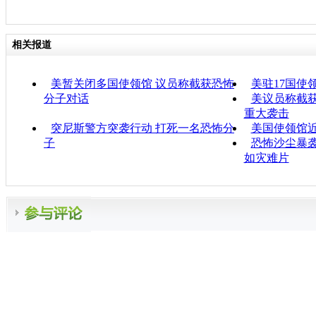
相关报道
美暂关闭多国使领馆 议员称截获恐怖
美驻17国使
分子对话
美议员称截获
重大袭击
突尼斯警方突袭行动 打死一名恐怖分
美国使领馆
子
恐怖沙尘暴袭
如灾难片