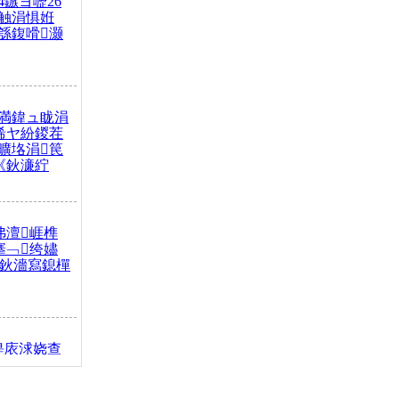
4鏃ヨ嚦26
触涓惧姙
綔鍑嗗灏
満鍏ュ眬涓
浠ヤ紛鍐茬
曠垎涓笢
《鈥濓紵
弗澶崕榫
搴﹁绔嬧
澂鈥濇寫鎴樿
缇庡浗娆查
簹涓庝腑鍥
┾€濓紝鍙嶅
解€斾笢鐩