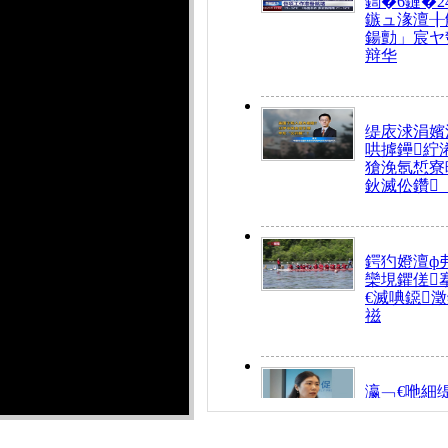
鍧�6鏈�2
鏃ュ湪澶╂
鍚勯」宸ヤ
辩华
缇庡浗涓嬪
哄摢鑸紵
獊浼氬惁寮
鈥滅伀鑽
鍔犳嬁澶ф
欒垷鑺傞
€滅唺鐚
禌
瀛﹁€咃細
€间笢鍗椾
解€滆劚閽
姪鎺ㄤ腑鍥