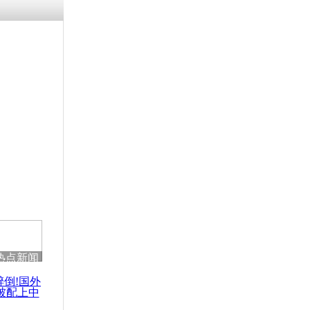
涓ㄥ浗闄呰
褰圭┖鍐涗
-10CE缁
妫€楠岋紝
浗鍏虫敞涓
士：美国扶
 也门遭殃
热点新闻
醉倒!国外
被配上中
国民乐