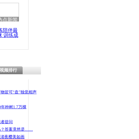
热点新闻
练陪伴最
咪 训练成
功瘦身
视频排行
物皆可“盘”独觉相声
年种树1.7万棵
记者提问
码？答案竟然是……
头渚夜樱美如画