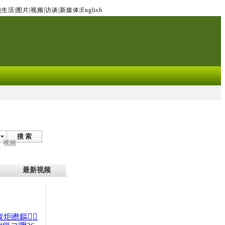
|
生活
|
图片
|
视频
|
访谈
|
新媒体
|
English
搜 索
视频
最新视频
杈炬矁鏂