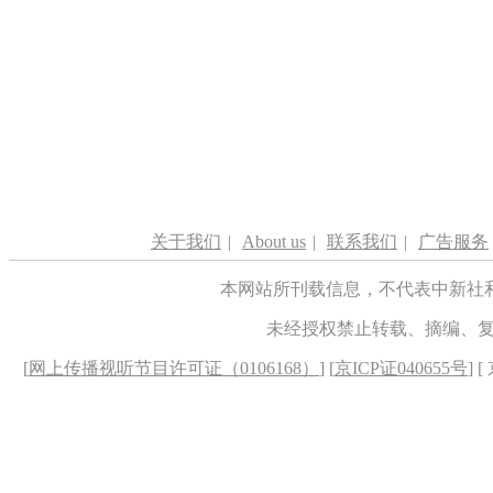
关于我们
|
About us
|
联系我们
|
广告服务
本网站所刊载信息，不代表中新社
未经授权禁止转载、摘编、
[
网上传播视听节目许可证（0106168）
] [
京ICP证040655号
] 