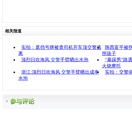
相关报道
实拍：遮挡号牌被查司机开车顶交警逃
陕西富平被拐
离
拐孩子
顶烈日吹海风
交警
手臂晒出水泡
“暴躁男”路
火烧摩托
浙江:顶烈日吹海风
交警
手臂晒出成串
实拍：交警
水泡