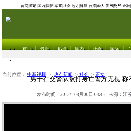
首页
|
滚动
|
国内
|
国际
|
军事
|
社会
|
地方
|
港澳
|
台湾
|
华人
|
侨网
|
财经
|
金融
|
首页
最新
热点
国内
社会
国际
东北亚电视网
当前位置：
中新视频
>
热点新闻
>
社会
>
正文
男子在交警队被打身亡警方无视 称
发布时间：2013年08月06日 08:45
来源：江