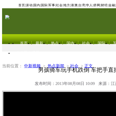
首页
|
滚动
|
国内
|
国际
|
军事
|
社会
|
地方
|
港澳
|
台湾
|
华人
|
侨网
|
财经
|
金融
|
首页
最新
热点
国内
社会
国际
东北亚电视网
当前位置：
中新视频
>
热点新闻
>
社会
>
正文
男孩骑车玩手机跌倒 车把手直
发布时间：2013年08月08日 10:09
来源：江