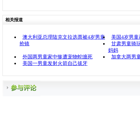
相关报道
澳大利亚总理陆克文拉选票被4岁男童
美国4岁男童
抢镜
甘肃男童骑玩
妈妈
外国两男童家中惨遭宠物蛇缠死
加拿大两男
美国一男童发射火箭自己拔牙