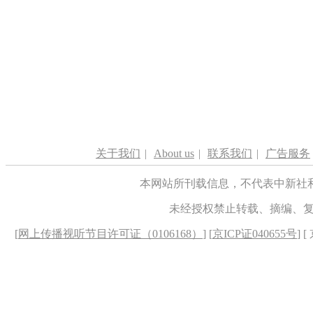
关于我们
|
About us
|
联系我们
|
广告服务
本网站所刊载信息，不代表中新社
未经授权禁止转载、摘编、
[
网上传播视听节目许可证（0106168）
] [
京ICP证040655号
] 