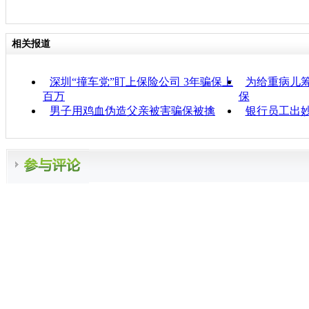
相关报道
深圳“撞车党”盯上保险公司 3年骗保上
为给重病儿筹
百万
保
男子用鸡血伪造父亲被害骗保被擒
银行员工出妙