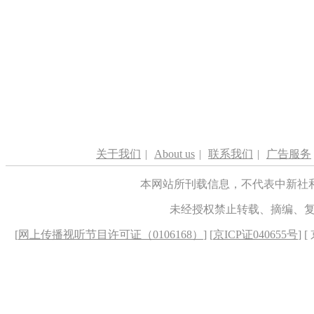
关于我们
|
About us
|
联系我们
|
广告服务
本网站所刊载信息，不代表中新社
未经授权禁止转载、摘编、
[
网上传播视听节目许可证（0106168）
] [
京ICP证040655号
] 