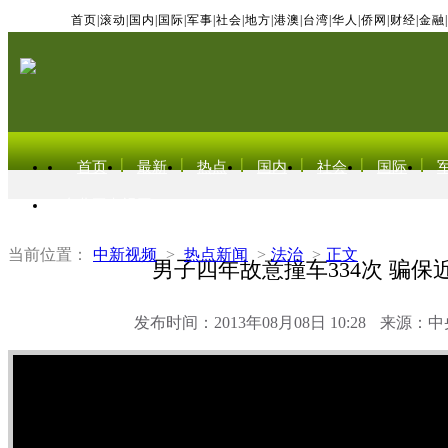
首页
|
滚动
|
国内
|
国际
|
军事
|
社会
|
地方
|
港澳
|
台湾
|
华人
|
侨网
|
财经
|
金融
|
首页
最新
热点
国内
社会
国际
东北亚电视网
当前位置：
中新视频
>
热点新闻
>
法治
>
正文
男子四年故意撞车334次 骗保
发布时间：2013年08月08日 10:28
来源：中