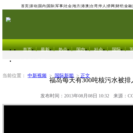
首页
|
滚动
|
国内
|
国际
|
军事
|
社会
|
地方
|
港澳
|
台湾
|
华人
|
侨网
|
财经
|
金融
|
首页
最新
热点
国内
社会
国际
东北亚电视网
当前位置：
中新视频
>
国际新闻
>
正文
福岛每天有300吨核污水被排
发布时间：2013年08月08日 10:32
来源：C