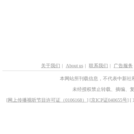
关于我们
|
About us
|
联系我们
|
广告服务
本网站所刊载信息，不代表中新社
未经授权禁止转载、摘编、
[
网上传播视听节目许可证（0106168）
] [
京ICP证040655号
] 