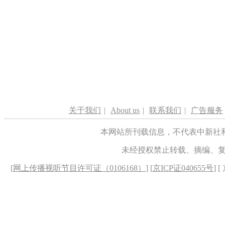
关于我们
|
About us
|
联系我们
|
广告服务
本网站所刊载信息，不代表中新社
未经授权禁止转载、摘编、
[
网上传播视听节目许可证（0106168）
] [
京ICP证040655号
] 