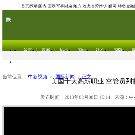
首页
|
滚动
|
国内
|
国际
|
军事
|
社会
|
地方
|
港澳
|
台湾
|
华人
|
侨网
|
财经
|
金融
|
首页
最新
热点
国内
社会
国际
东北亚电视网
当前位置：
中新视频
>
国际新闻
>
正文
美国十大高薪职业 空管员列
发布时间：2013年08月08日 15:14
来源：中