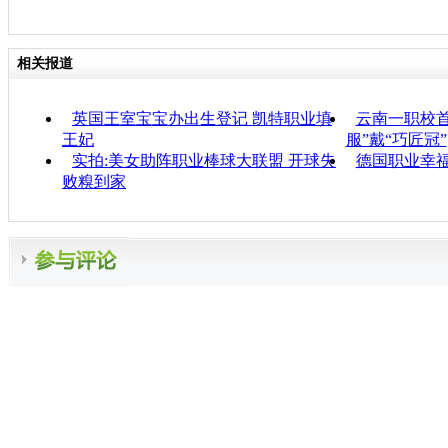
相关报道
英国王室宝宝办出生登记 凯特职业填
云南一职校首
王妃
服”戴“巧匠冠”
实拍:美女助阵职业棒球大联盟 开球失
德国职业幸福
败糗到家