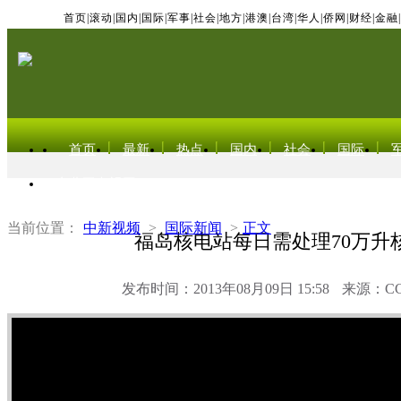
首页
|
滚动
|
国内
|
国际
|
军事
|
社会
|
地方
|
港澳
|
台湾
|
华人
|
侨网
|
财经
|
金融
|
首页
最新
热点
国内
社会
国际
东北亚电视网
当前位置：
中新视频
>
国际新闻
>
正文
福岛核电站每日需处理70万升
发布时间：2013年08月09日 15:58
来源：C