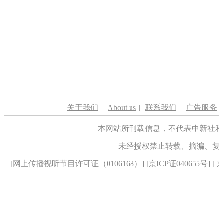
关于我们
|
About us
|
联系我们
|
广告服务
本网站所刊载信息，不代表中新社
未经授权禁止转载、摘编、
[
网上传播视听节目许可证（0106168）
] [
京ICP证040655号
] 