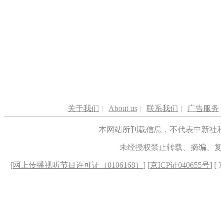
关于我们
|
About us
|
联系我们
|
广告服务
本网站所刊载信息，不代表中新社
未经授权禁止转载、摘编、
[
网上传播视听节目许可证（0106168）
] [
京ICP证040655号
] 