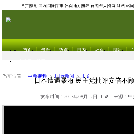
首页
|
滚动
|
国内
|
国际
|
军事
|
社会
|
地方
|
港澳
|
台湾
|
华人
|
侨网
|
财经
|
金融
|
首页
最新
热点
国内
社会
国际
东北亚电视网
当前位置：
中新视频
>
国际新闻
>
正文
日本遭遇暴雨 民主党批评安倍不
发布时间：2013年08月12日 10:49
来源：中