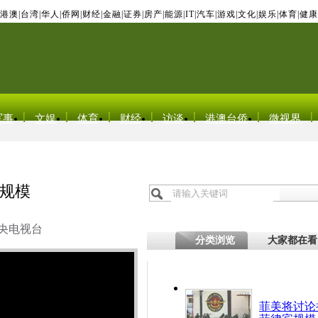
港澳
|
台湾
|
华人
|
侨网
|
财经
|
金融
|
证券
|
房产
|
能源
|
IT
|
汽车
|
游戏
|
文化
|
娱乐
|
体育
|
健康
军事
文娱
体育
财经
访谈
港澳台侨
微视界
规模
央电视台
分类浏览
大家都在看
菲美将讨论