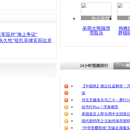
热点新闻
呆萌大熊猫滑
狗教
雪取乐
胖猫
军应对"海上争议"
永久性”驻扎菲律宾苏比克
24小时视频排行
一周
【中国风】德云社孟鹤堂：万
深
河北无腿老兵马三小：爬行19
信号灯Plus！浑身都亮
美国发言人即兴用中文回答
现代密码学之父如何保存密
“中华赏樱胜地”无锡太湖鼋