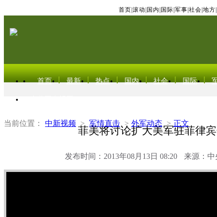
首页
|
滚动
|
国内
|
国际
|
军事
|
社会
|
地方
|
首页
最新
热点
国内
社会
国际
东北亚电视网
当前位置：
中新视频
>
军情直击
>
外军动态
>
正文
菲美将讨论扩大美军驻菲律宾
发布时间：2013年08月13日 08:20
来源：中