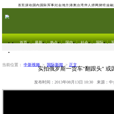
首页
|
滚动
|
国内
|
国际
|
军事
|
社会
|
地方
|
港澳
|
台湾
|
华人
|
侨网
|
财经
|
金融
|
首页
最新
热点
国内
社会
国际
东北亚电视网
当前位置：
中新视频
>
国际新闻
>
正文
实拍俄罗斯一货车"翻跟头" 或
发布时间：2013年08月13日 10:30
来源：中