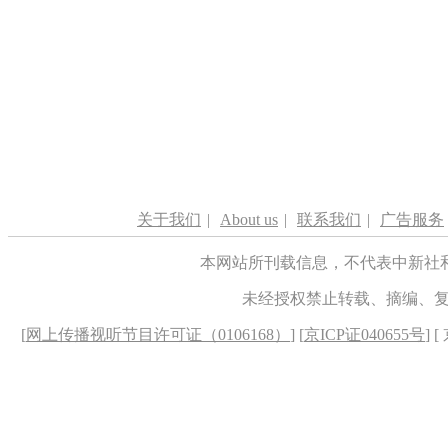
关于我们
|
About us
|
联系我们
|
广告服务
本网站所刊载信息，不代表中新社
未经授权禁止转载、摘编、
[
网上传播视听节目许可证（0106168）
] [
京ICP证040655号
] 