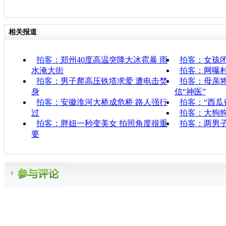
相关报道
拍客
：郑州40度高温突降大冰雹暴 雨
拍客
：女孩
水淹大街
拍客
：网曝
拍客
：男子爬高压铁塔求爱 遭电击焚
拍客
：母亲将
身
信“神医”
拍客
：安徽淮河大桥成危桥 路人强行
拍客
：“西瓜
过
拍客
：大狗狗
拍客
：胖妞一秒变美女 拍照角度很重
拍客
：两男
要