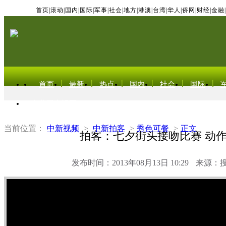
首页
|
滚动
|
国内
|
国际
|
军事
|
社会
|
地方
|
港澳
|
台湾
|
华人
|
侨网
|
财经
|
金融
|
首页
最新
热点
国内
社会
国际
东北亚电视网
当前位置：
中新视频
>
中新拍客
>
秀色可餐
>
正文
拍客：七夕街头接吻比赛 动
发布时间：2013年08月13日 10:29
来源：