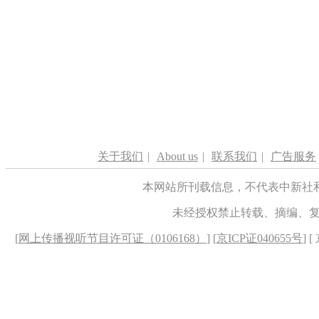
关于我们
|
About us
|
联系我们
|
广告服务
本网站所刊载信息，不代表中新社
未经授权禁止转载、摘编、
[
网上传播视听节目许可证（0106168）
] [
京ICP证040655号
] 