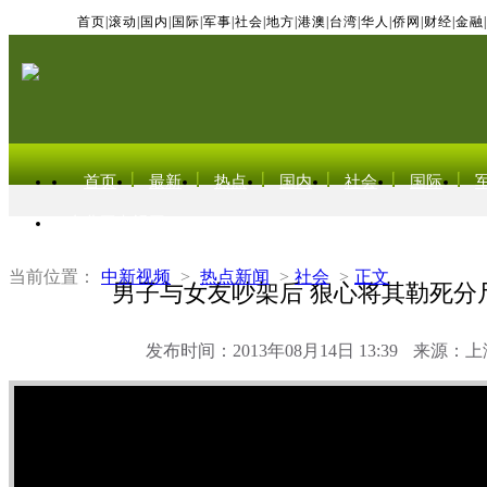
首页
|
滚动
|
国内
|
国际
|
军事
|
社会
|
地方
|
港澳
|
台湾
|
华人
|
侨网
|
财经
|
金融
|
首页
最新
热点
国内
社会
国际
东北亚电视网
当前位置：
中新视频
>
热点新闻
>
社会
>
正文
男子与女友吵架后 狠心将其勒死分
发布时间：2013年08月14日 13:39
来源：上