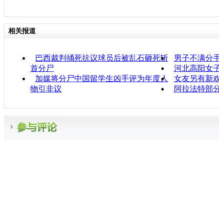
相关报道
巴西裁判捅死抗议球员后被乱石砸死斩
男子不满分手
首分尸
河北高阳女子
加媒将分尸中国留学生凶手评为年度人
女友另有新欢
物引非议
阿拉法特部