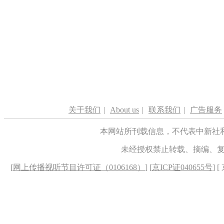
关于我们
|
About us
|
联系我们
|
广告服务
本网站所刊载信息，不代表中新社
未经授权禁止转载、摘编、
[
网上传播视听节目许可证（0106168）
] [
京ICP证040655号
] 