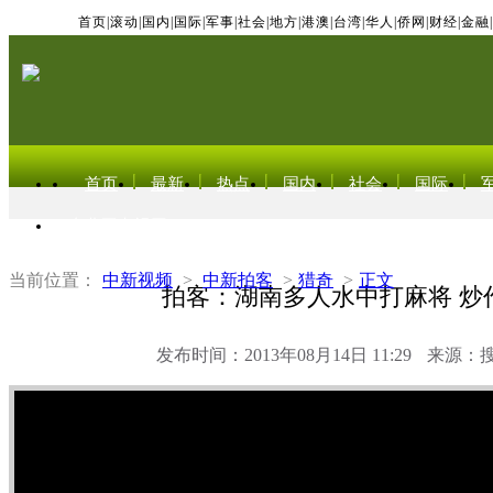
首页
|
滚动
|
国内
|
国际
|
军事
|
社会
|
地方
|
港澳
|
台湾
|
华人
|
侨网
|
财经
|
金融
|
首页
最新
热点
国内
社会
国际
东北亚电视网
当前位置：
中新视频
>
中新拍客
>
猎奇
>
正文
拍客：湖南多人水中打麻将 炒
发布时间：2013年08月14日 11:29
来源：