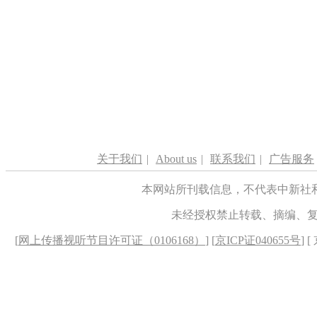
关于我们
|
About us
|
联系我们
|
广告服务
本网站所刊载信息，不代表中新社
未经授权禁止转载、摘编、
[
网上传播视听节目许可证（0106168）
] [
京ICP证040655号
] 