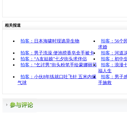
相关报道
拍客
：日本海啸时现诡异生物
拍客
：56个
求婚
拍客
：男子洗澡 便池捞香皂盒手被卡
拍客
：河道
拍客
：“A友姑娘”七夕街头求伴侣
拍客
：初中
拍客
：“乞讨男”街头粉笔手绘蒙娜丽莎
拍客
：浪漫
福人生
拍客
：小伙8年练就口吐飞针 五米内爆
拍客
：男子
气球
手施救