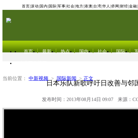
首页
|
滚动
|
国内
|
国际
|
军事
|
社会
|
地方
|
港澳
|
台湾
|
华人
|
侨网
|
财经
|
金融
|
首页
最新
热点
国内
社会
国际
东北亚电视网
当前位置：
中新视频
>
国际新闻
>
正文
日本乐队新歌呼吁日改善与邻
发布时间：2013年08月14日 09:07
来源：C