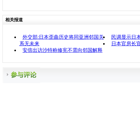
相关报道
外交部:日本歪曲历史将同亚洲邻国关
民调显示日
系无未来
日本官房长官
安倍出访沙特称修宪不需向邻国解释