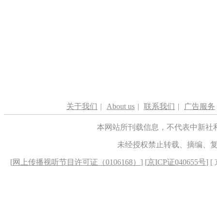
关于我们
|
About us
|
联系我们
|
广告服务
本网站所刊载信息，不代表中新社
未经授权禁止转载、摘编、
[
网上传播视听节目许可证（0106168）
] [
京ICP证040655号
] 