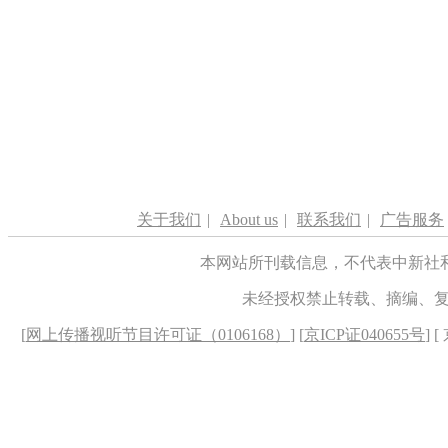
关于我们
|
About us
|
联系我们
|
广告服务
本网站所刊载信息，不代表中新社
未经授权禁止转载、摘编、
[
网上传播视听节目许可证（0106168）
] [
京ICP证040655号
] 