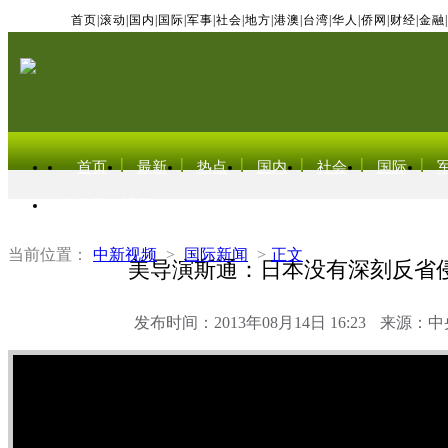
首页
|
滚动
|
国内
|
国际
|
军事
|
社会
|
地方
|
港澳
|
台湾
|
华人
|
侨网
|
财经
|
金融
|
首页
最新
热点
国内
社会
国际
东北亚电视网
当前位置：
中新视频
>
国际新闻
>
正文
美导演斯通：日本没有深刻反省
发布时间：2013年08月14日 16:23
来源：中