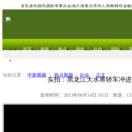
首页
|
滚动
|
国内
|
国际
|
军事
|
社会
|
地方
|
港澳
|
台湾
|
华人
|
侨网
|
财经
|
金融
|
首页
最新
热点
国内
社会
国际
东北亚电视网
当前位置：
中新视频
>
热点新闻
>
社会
>
正文
实拍：黑龙江大水将轿车冲进
发布时间：2013年08月14日 19:32
来源：C