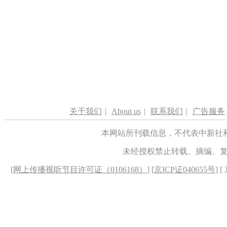
关于我们
|
About us
|
联系我们
|
广告服务
本网站所刊载信息，不代表中新社
未经授权禁止转载、摘编、
[
网上传播视听节目许可证（0106168）
] [
京ICP证040655号
] 